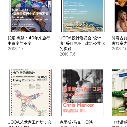
托尼·惠勒：40年来旅行
UCCA设计委员会“设计
聆赏古
中得变与不变
者”系列讲座：建筑公共化
古典室
2013.7.7
的实践
2013.7.
2013.7.6
UCCA艺术家工作坊：会
克里斯•马克一日谈
《对话