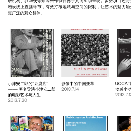
研机构、驻华使领馆等合作伙伴携手共同组织呈现。多数项目还特
增设线上直播环节，有效打破地域与空间的限制，让艺术的魅力触
更广泛的观众群体。
小津安二郎的“豆腐店”
影像中的中国变革
UCCA
—— 著名导演小津安二郎
2013.7.14
动感小
的电影艺术与人生
2013.7.1
2013.7.20