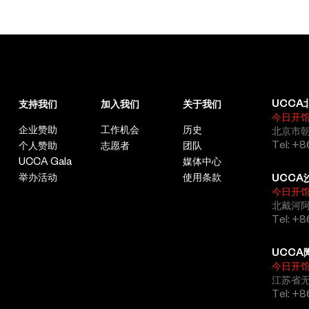
UCCA
支持我们
加入我们
关于我们
今日开
企业赞助
工作机会
历史
北京市朝
Tel: +8
个人赞助
志愿者
团队
UCCA Gala
媒体中心
举办活动
使用条款
UCCA
今日开
北戴河
Tel: +
UCCA
今日开
江苏省
Tel: +