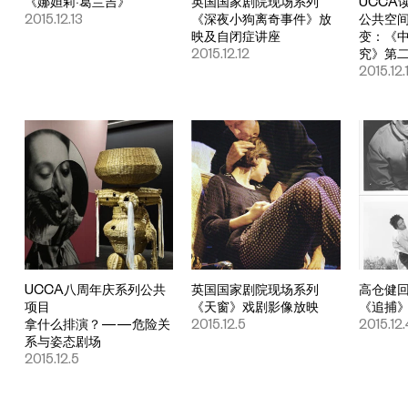
《娜妲莉·葛兰吉》
英国国家剧院现场系列
UCCA
2015.12.13
《深夜小狗离奇事件》放
公共空
映及自闭症讲座
变：《
2015.12.12
究》第
2015.12.1
UCCA八周年庆系列公共
英国国家剧院现场系列
高仓健
项目
《天窗》戏剧影像放映
《追捕
拿什么排演？——危险关
2015.12.5
2015.12
系与姿态剧场
2015.12.5