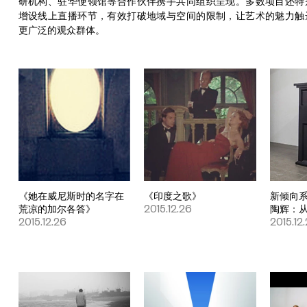
研机构、驻华使领馆等合作伙伴携手共同组织呈现。多数项目还特
增设线上直播环节，有效打破地域与空间的限制，让艺术的魅力触
更广泛的观众群体。
《她在威尼斯时的名字在
《印度之歌》
新倾向
荒凉的加尔各答》
2015.12.26
陶辉：从
2015.12.26
2015.12