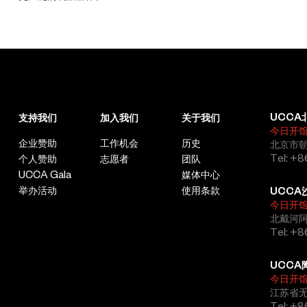
UCCA
支持我们
加入我们
关于我们
今日开
企业赞助
工作机会
历史
北京市朝
Tel: +8
个人赞助
志愿者
团队
UCCA Gala
媒体中心
举办活动
使用条款
UCCA
今日开
北戴河
Tel: +
UCCA
今日开
江苏省
Tel: +