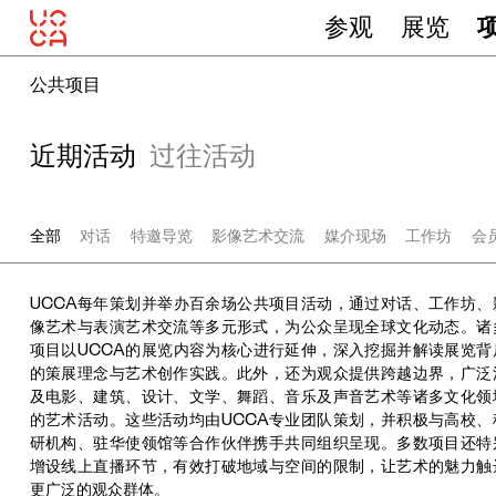
参观
展览
公共项目
近期活动
过往活动
全部
对话
特邀导览
影像艺术交流
媒介现场
工作坊
会
UCCA每年策划并举办百余场公共项目活动，通过对话、工作坊、
像艺术与表演艺术交流等多元形式，为公众呈现全球文化动态。诸
项目以UCCA的展览内容为核心进行延伸，深入挖掘并解读展览背
的策展理念与艺术创作实践。此外，还为观众提供跨越边界，广泛
及电影、建筑、设计、文学、舞蹈、音乐及声音艺术等诸多文化领
的艺术活动。这些活动均由UCCA专业团队策划，并积极与高校、
研机构、驻华使领馆等合作伙伴携手共同组织呈现。多数项目还特
增设线上直播环节，有效打破地域与空间的限制，让艺术的魅力触
更广泛的观众群体。