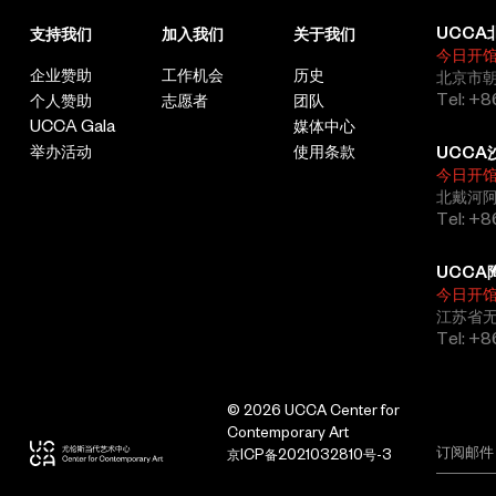
字令人联想到南非及俄国的政治运动，以及随之产生的文化。
UCCA
支持我们
加入我们
关于我们
“苏荷电影”系列
今日开
企业赞助
工作机会
历史
北京市朝
从1989年的《约翰内斯堡，巴黎之后第二伟大城市》到2011年的
Tel: +8
个人赞助
志愿者
团队
《他人之颜》，肯特里奇围绕着苏荷·艾克斯坦与菲利克斯·泰特鲍
UCCA Gala
媒体中心
姆两位虚构人物创作了共10部短篇动画电影。这10部短片均以种族
举办活动
使用条款
隔离末期的南非为背景，情节彼此松散地相连，每部电影本身却都
UCCA
今日开
没有严谨的叙事。
北戴河
以实业家形象出现的苏荷拥有一处矿产，无限风光地为约翰内斯堡
Tel: +
捐立了纪念碑（《纪念碑》），他生活富足，早餐咖啡穿透了矿层
也不会令他起床（《矿》），苏荷一直忽视着妻子的感受，在一段
UCCA
三角恋情后（《清醒、肥胖及老去》），苏荷虽然争取回妻子，却
今日开
一直受到良知与健康的双重困扰，并在真相与和解委员会成立后病
江苏省
倒在床（《主诉史》），在2011年的《他人之颜》中，苏荷回顾并
Tel: +
反思了自己的一生。而通常被解读为艺术家或诗人的菲利克斯则常
以裸体出现，体现着更为隐秘与内化的情感，菲利克斯在埃克斯坦
夫妇重修旧好后似乎离开了约翰内斯堡并遇见了新的角色——南
© 2026 UCCA Center for
迪（《流亡中的菲利克斯》）。
Contemporary Art
京ICP备2021032810号-3
苏荷与菲利克斯两个形象交替出现，看似对立的两个个体，实则是
艺术家自身的正反两面。肯特里奇的父亲是南非著名的人权律师，