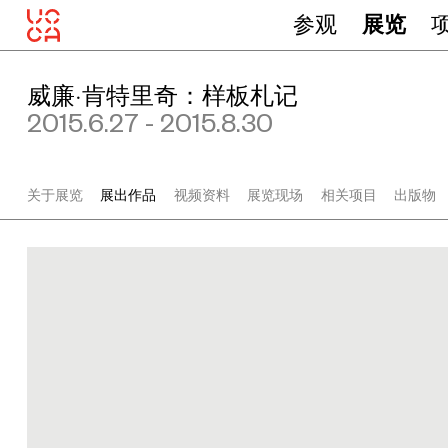
参观
展览
威廉·肯特里奇：样板札记
2015.6.27 - 2015.8.30
威
廉
关于展览
展出作品
视频资料
展览现场
相关项目
出版物
·
肯
特
里
奇
《
乌
布
说