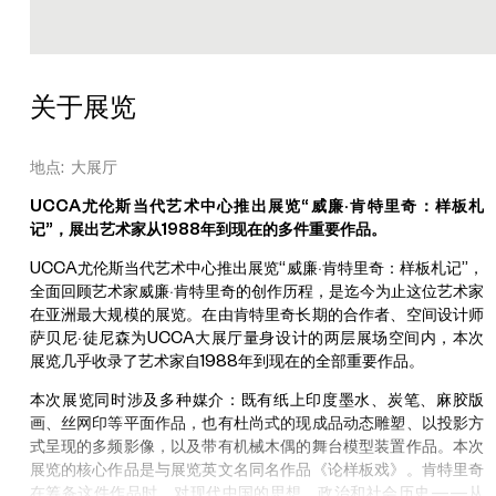
真
话
》
1
关于展览
9
9
6
地点: 大展厅
-
1
UCCA尤伦斯当代艺术中心推出展览“威廉·肯特里奇：样板札
9
9
记”，展出艺术家从1988年到现在的多件重要作品。
7
3
UCCA尤伦斯当代艺术中心推出展览“威廉·肯特里奇：样板札记”，
5
全面回顾艺术家威廉·肯特里奇的创作历程，是迄今为止这位艺术家
毫
在亚洲最大规模的展览。在由肯特里奇长期的合作者、空间设计师
米
萨贝尼·徒尼森为UCCA大展厅量身设计的两层展场空间内，本次
影
像
展览几乎收录了艺术家自1988年到现在的全部重要作品。
，
1
本次展览同时涉及多种媒介：既有纸上印度墨水、炭笔、麻胶版
6
画、丝网印等平面作品，也有杜尚式的现成品动态雕塑、以投影方
毫
式呈现的多频影像，以及带有机械木偶的舞台模型装置作品。本次
米
展览的核心作品是与展览英文名同名作品《论样板戏》。肯特里奇
影
像
在筹备这件作品时，对现代中国的思想、政治和社会历史——从