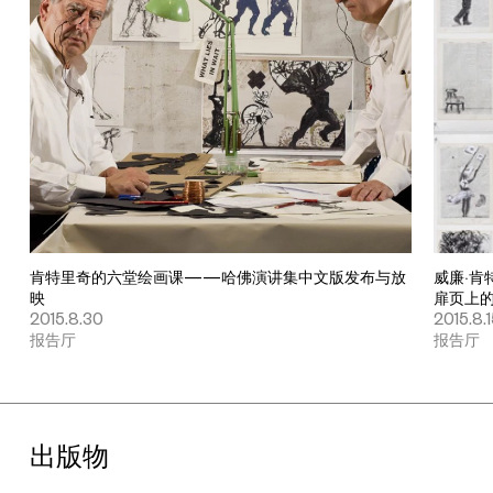
门生马提奥·洛佩兹的对话开始。两人在2012-2013年的劳力士“创
艺推荐资助计划”中结识，他们均将艺术家的工作室视为其观念实
践的关键。随后，著名汉学家、中国视觉文化历史学家姜斐德，艺
术家刘香成、汪建伟、邱志杰将和UCCA馆长田霏宇一道回顾肯特
里奇从2000年在上海双年展首次亮相以来对中国艺术实践的影
响。随后，肯特里奇带来他的最新演讲“边缘的思考”，讲述把中国
和南非连结起来的审美的、政治的以及哲学的种种联系。“边缘思
考日”在“抽号——菲利普·米勒和威廉·肯特里奇影像音乐会”达到高
潮。这场分为两部分的音乐会由与肯特里奇长期合作的作曲家菲利
普·米勒指挥，其灵感来自一种中国的赌博游戏。在演出中，观众不
仅能欣赏到肯特里奇的录像作品，还能现场聆听到女高音歌唱家安·
玛斯纳以及七位本地的音乐家的声音表演。了解更多与展览相关的
肯特里奇的六堂绘画课——哈佛演讲集中文版发布与放
威廉·肯
公共项目信息，请关注UCCA官方网站。
映
扉页上
2015.8.30
2015.8.
关于艺术家
报告厅
报告厅
自20世纪90年代起，威廉·肯特里奇的作品便在世界范围内的各个
美术馆与画廊中亮相，其中包括德国卡塞尔文献展（1997、
2002、2012），纽约现代艺术博物馆（1998、2010），纽约大
都会博物馆（2013）。关于肯特里奇创作的全面研究性展览曾于
出版物
2012年在里约热内卢展出。今年夏天，肯特里奇与阿姆斯特丹的荷
兰国家歌剧院合作，执导阿尔本·贝格的戏剧《露露》，并将于11月