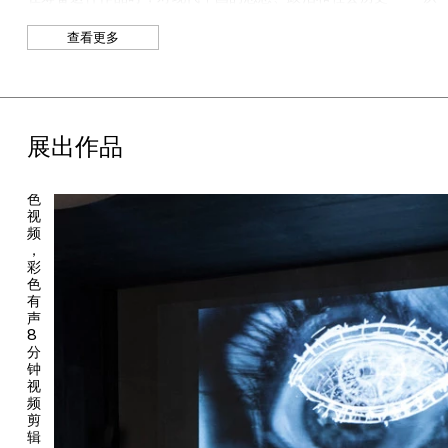
文
鲁迅到革命样板戏——进行了广泛的研究。这件三频影像作品通
献
查看更多
过文革八个样板戏，探讨文化传播与蜕变的动态过程。作品将具有
纪
说教意味的芭蕾形式，既视为一种自我指涉的文化现象，又视为横
实
摄
跨不同大陆和世纪的舞蹈历史中的一部分。芭蕾从巴黎发端，遍布
影
全球，其影响力渗入多个彼此距离遥远的地区——莫斯科、上
转
海，以及艺术家的出生地约翰内斯堡——并发生审美和思想上的
换
展出作品
转变。肯特里奇用幽默的语调将这种转化层层覆盖。这件作品中，
有
声
达达·马斯洛兼任编舞者和舞者，菲利普·米勒负责作曲和配乐设
彩
计。《论样板戏》还包括受芭蕾演化过程启发的所创作的一系列平
色
面作品——一套用印度墨水画在中国书籍上的书画。
视
频
展览的另一焦点是肯特里奇的“苏荷·埃克斯坦”系列：一系列在20
，
世纪八九十年代帮助建立其艺术地位的手绘动画。作品以近现代约
彩
色
翰内斯堡私人采矿业的严酷现实为背景，叙述了商业巨豪苏荷、他
有
的妻子，以及映射艺术家本人的、身份卑微却整天做白日梦的菲利
声
克斯·泰特鲍姆之间的三角恋。肯特里奇“暂时性”的概念不仅体现在
8
影片中的人物形象的蜕变上，也反映在艺术家制作的过程中。系列
分
作品“苏荷·埃克斯坦”共包括十段录像，均在UCCA展映。这些影片
钟
视
和《影子队列》（1999）《乌布与真相委员会》（1996-1997）
频
和《二手阅读》（2013）一样，均包含肯特里奇生涯中一贯的视觉
剪
和叙事的主题：绘画的擦去和重写，作为启蒙运动残留的种族灭绝
辑