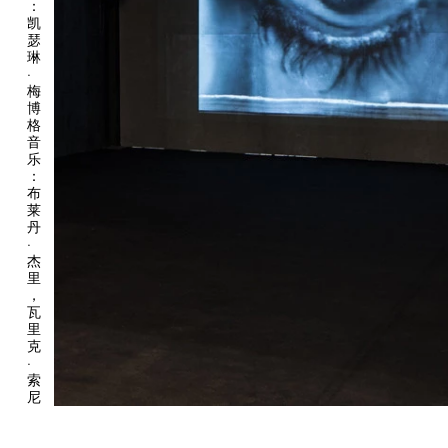
屠杀，相互依存的光与影，以及革命失败的恐惧对革命燃起的希望
：
凯
的取代。
瑟
琳
肯特里奇认为歌剧与动画类似，是一种理想的艺术形式，能为同一
·
个主题提供多个视角——令一个主题连结观众和导演，让每个角
梅
色的声音在作为结果的作品中和谐或刺耳地交汇。源自于艺术家致
博
敬莫扎特的《魔笛》而创作的作品《暗箱》（2005）是一件结合
格
音
戏剧表演和影像的装置作品。其中，机械木偶伴随着《萨拉斯特罗
乐
的咏叹调》翩翩起舞，而1904年对赫雷罗人的种族灭绝屠杀在背
：
景中同时呈现。艺术家重新定义启蒙运动，它不再是理性的胜利，
布
却成为唯理主义的失败——唯理主义残酷地形成了殖民主义和南
莱
丹
非种族隔离的扭曲逻辑。艺术家对揭示理想主义的蛊惑本性的兴
·
趣，同时展现在他的作品《我不是我，这匹马不是我的》
杰
（2008）之中——一件取材于对肖斯塔科维奇的歌剧《鼻子》的
里
作品。其中，肯特里奇将影像、装置和演讲式的电影化表演相结
，
瓦
合。作品是一曲在政治剧变时期产生的俄国现代主义艺术的挽歌，
里
1917年俄国革命时期的前卫艺术的激荡，最终揭示出乌托邦主义的
克
潜藏危险。作品《暗箱》《我不是我，这匹马不是我的》中相关音
·
乐由菲利普·米勒制作。
索
尼
展览的其他部分突出了威廉·肯特里奇过去三十年艺术实践的广度。
2012年的第13届卡塞尔文献展上，作品《对时间的拒绝》首次展