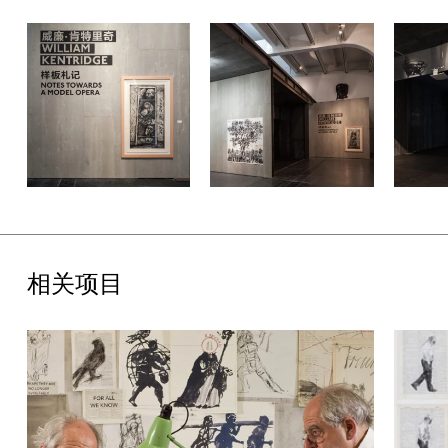
书中收录的文章作者包括哥伦比亚大学临床心理学教授安德鲁·所罗
门，著名汉学家、中国视觉文化历史学家姜斐德以及UCCA馆长田
霏宇等。画册的核心部分是肯特里奇撰写的文章《边缘的思考》。
此篇文章是他在了解中国后，关于这个项目的演讲笔记的衍生，也
是他持续展开的“戏剧式演讲”的又一力作——2012年他参与的哈
佛大学“诺顿演讲”便是此类演讲最知名的案例。此次演讲的相关出
版物《绘画六讲》中文版与此次展览同时推出。
“威廉·肯特里奇：样板札记”由UCCA馆长田霏宇策划，助理策展人
刁卓协作呈现。展览于6月27日开幕，持续到8月30日。特别鸣谢
劳力士为本次展览提供慷慨支持。巴可提供了视频设备支持，真力
音响提供了独家音响支持。此次展览亦得到古德曼画廊和玛丽安·古
德曼画廊的协助。展览部分相关视频由UCCA和Action Media共
同推出。
相关项目
下载“威廉·肯特里奇：样板札记”新闻稿。
关于公共项目
在“样板札记”展览期间，UCCA策划了丰富的公共项目。6月27日
展览开幕当天，“边缘思考日”系列主题活动同时展开，包括一系列
论坛及演出，涉及威廉·肯特里奇的方法论、他对中国当代艺术的影
响，以及他一贯探索的社会和政治议题等。项目从肯特里奇与他的