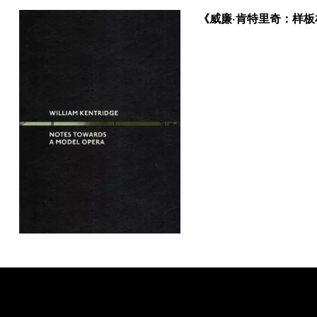
巡演至纽约大都会歌剧院，之后还将巡演至伦敦的英国国家歌剧
《威廉·肯特里奇：样板
院。八频影像装置《愈发柔美之舞蹈》目前正在阿姆斯特丹的EYE
电影研究中心展出。
源起
本次展览以创作于1989年的版画《卡斯皮满满都是爱》为开篇。
在这幅铜版蚀刻上，作品标题旁边是柜子中的七颗人头。卡斯皮是
20世纪70年代南非在与安哥拉及莫桑比克边境冲突中使用过的一
种装甲汽车，但在种族隔离式微之际也被用于对抗城镇居民。作品
标题来源于南非一档广播节目，一位白人母亲祝福她参军的儿子
“卡斯皮满满都是爱”。爱与死、情感与暴力、文字与图像的古怪并
置，一直贯穿在肯特里奇的作品之中。
《高雅的艺术》《希望的艺术》《围攻的艺术》三幅丝网版画创作
于1988年，是公认的艺术家从应用艺术转向纯艺术的标志性作
品，也是肯特里奇艺术创作的开端。《高雅的艺术》是艺术家对死
于安逸的艺术形式的寓言，《希望的艺术》表达了对艺术影响的盲
目乐观，而《围攻的艺术》则展示了所谓的“艺术力量”背后的空
虚。肯特里奇从未回避过自己对于政治性艺术的关注。而其戏剧的
兴趣，以及日后创作的艺术语言均在这组作品中有所体现。艺术家
沿用了其为剧院设计海报所用的棕色纸，穿插在画面中的标语及文