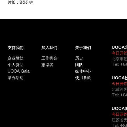
片长：86分钟
UCCA
支持我们
加入我们
关于我们
今日开
企业赞助
工作机会
历史
北京市朝
Tel: +8
个人赞助
志愿者
团队
UCCA Gala
媒体中心
举办活动
使用条款
UCCA
今日开
北戴河
Tel: +
UCCA
今日开
江苏省
Tel: +