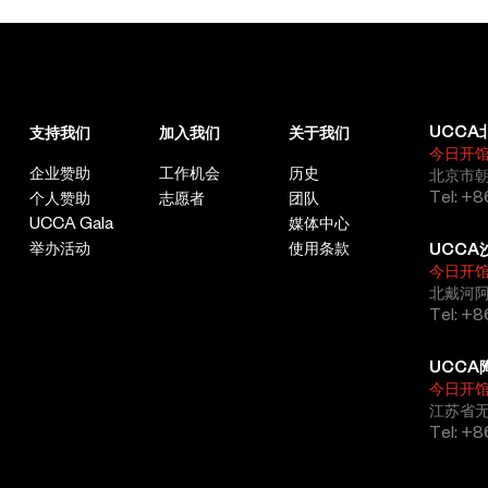
UCCA
支持我们
加入我们
关于我们
今日开
企业赞助
工作机会
历史
北京市朝
Tel: +8
个人赞助
志愿者
团队
UCCA Gala
媒体中心
举办活动
使用条款
UCCA
今日开
北戴河
Tel: +
UCCA
今日开
江苏省
Tel: +