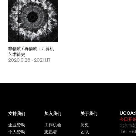
非物质 / 再物质：计算机
艺术简史
2020.9.26 - 2021.1.17
UCCA
支持我们
加入我们
关于我们
今日开
企业赞助
工作机会
历史
北京市朝
Tel: +8
个人赞助
志愿者
团队