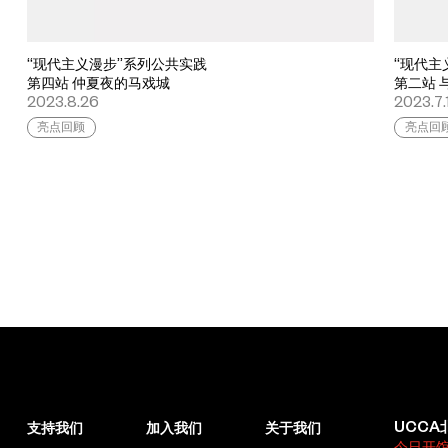
“现代主义漫步”系列公共实践
“现代主
第四站 仲夏夜的马戏城
第二站 
2023.8.26
2023.7.
亮点回顾
亮点回
UCCA
支持我们
加入我们
关于我们
今日开