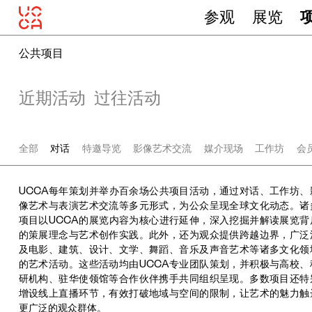
参观
展览
公共项目
近期活动
过往活动
全部
对话
特邀导览
影像艺术交流
媒介现场
工作坊
会
UCCA每年策划并举办百余场公共项目活动，通过对话、工作坊、
像艺术与表演艺术交流等多元形式，为公众呈现全球文化动态。诸
项目以UCCA的展览内容为核心进行延伸，深入挖掘并解读展览背
的策展理念与艺术创作实践。此外，还为观众提供跨越边界，广泛
及电影、建筑、设计、文学、舞蹈、音乐及声音艺术等诸多文化领
的艺术活动。这些活动均由UCCA专业团队策划，并积极与高校、
研机构、驻华使领馆等合作伙伴携手共同组织呈现。多数项目还特
增设线上直播环节，有效打破地域与空间的限制，让艺术的魅力触
更广泛的观众群体。