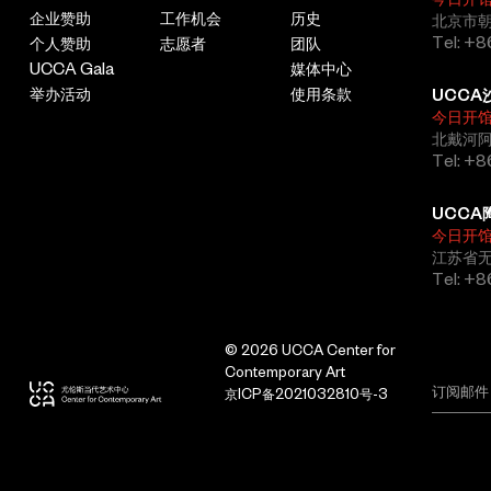
企业赞助
工作机会
历史
北京市朝
Tel: +8
个人赞助
志愿者
团队
UCCA Gala
媒体中心
举办活动
使用条款
UCCA
今日开
北戴河
Tel: +
UCCA
今日开
江苏省
Tel: +
© 2026 UCCA Center for
Contemporary Art
京ICP备2021032810号-3