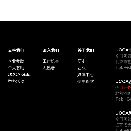
UCCA
支持我们
加入我们
关于我们
今日闭馆，
企业赞助
工作机会
历史
北京市朝
Tel: +8
个人赞助
志愿者
团队
UCCA Gala
媒体中心
举办活动
使用条款
UCCA
今日开
北戴河
Tel: +
UCCA
今日闭馆，
江苏省
Tel: +