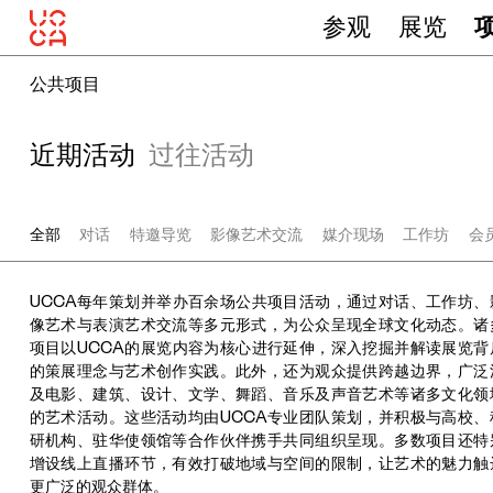
参观
展览
公共项目
近期活动
过往活动
全部
对话
特邀导览
影像艺术交流
媒介现场
工作坊
会
UCCA每年策划并举办百余场公共项目活动，通过对话、工作坊、
像艺术与表演艺术交流等多元形式，为公众呈现全球文化动态。诸
项目以UCCA的展览内容为核心进行延伸，深入挖掘并解读展览背
的策展理念与艺术创作实践。此外，还为观众提供跨越边界，广泛
及电影、建筑、设计、文学、舞蹈、音乐及声音艺术等诸多文化领
的艺术活动。这些活动均由UCCA专业团队策划，并积极与高校、
研机构、驻华使领馆等合作伙伴携手共同组织呈现。多数项目还特
增设线上直播环节，有效打破地域与空间的限制，让艺术的魅力触
更广泛的观众群体。