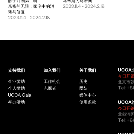
触手计划第二辑
马蒂斯的马蒂斯
亲密的无限：家宅中的消
2023.11.4 - 2024.2.18
耗与修复
2023.11.4 - 2024.2.18
UCCA
支持我们
加入我们
关于我们
今日开
企业赞助
工作机会
历史
北京市朝
Tel: +8
个人赞助
志愿者
团队
UCCA Gala
媒体中心
举办活动
使用条款
UCCA
今日开
北戴河
Tel: +