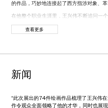
的作品，巧妙地连接起了西方指涉对象、革
在他整个职业生涯里，王兴伟不断追问一
对艺术史中图像和构图的使用，到在绘画
查看更多
创作中若干反复出现的主题和原型之间看
我形成、社会关系、知识、爱等宏大理念
不光场景和人物，就连风格与传统也是他
随着微妙的重复和变化，而且始终表现出一
了解更多信息，请继续阅读“王兴伟”新闻稿
新闻
“此次展出的74件绘画作品梳理了王兴伟
作令观众全面领略了他的才华，同时也展