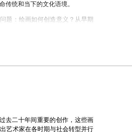
命传统和当下的文化语境。
个问题：绘画如何创造意义？从早期
物质层面上的一系列实验，再到近期
似天马行空的联系，王兴伟探讨了自
。他的引用从不间断而且无所不包，
挪用的对象。这种借用的行为总是伴
种敏锐的幽默感。
。
在过去二十年间重要的创作，这些画
现出艺术家在各时期与社会转型并行