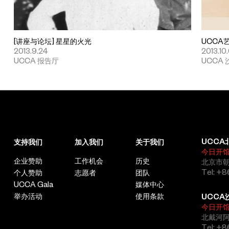
[讲座与论坛] 星星的火光
UCCA
2013.9.24
2013.10
UCCA 报告厅
UCCA 
UCCA
支持我们
加入我们
关于我们
今日开
企业赞助
工作机会
历史
北京市朝
Tel: +8
个人赞助
志愿者
团队
UCCA Gala
媒体中心
举办活动
使用条款
UCCA
今日开
北戴河
Tel: +