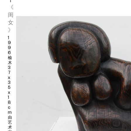
《
闺
女
》
1
9
9
6
榆
木
3
7
x
3
5
x
1
8
c
m
由
艺
术