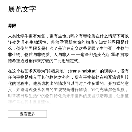
亚，2019）；High Art画廊（巴黎，法国，2021、2015）；及
展览文字
Jenny’s画廊（洛杉矶，2018、2014）。他的作品曾在多个机构
的群展展出，包括梅斯蓬皮杜中心（法国，2022）；Schinkel
Pavillon画廊（柏林，德国，2021）；三星美术馆Leeum（首
界限
尔，韩国，2021）；“液态人生”（基斯特弗斯博物馆，耶夫纳克
尔，挪威，2021）；贝尔格莱德双年展（塞尔维亚，2021）；雷
人类比蜗牛更有知觉，更有生命力吗？有毒物质在什么情形下可以
根项目画廊（洛杉矶，加利福尼亚，2021）；Marc Selwyn Fine
转变为具有生物活性、能够孕育新生命的物质？知觉的界限是什
Art画廊（洛杉矶，加利福尼亚，2021）；第十六届伊斯坦布尔双
么，创伤的界限又是什么？是谁在定义这些界限？生与死、生物与
年展（土耳其，2019）；巴黎现代艺术博物馆（巴黎，法国，
非生物、物质与非物质、人与非人——这些都是麦克斯·霍珀·施奈
2019）；第十三届波罗的海地区三年展（立陶宛，2018）；
德希望通过创作来打破的二元思维定式。
UCCA尤伦斯当代艺术中心（北京，中国，2017）；高线公园
（纽约，2017）；高古轩画廊（洛杉矶，加利福尼亚，2015）及
在这个被艺术家称为“跨栖息地”（trans-habitat）的现实中，没有
2012和2014届蒙古大地艺术双年展。他是艺术或科学领域的重要
任何事物是独立于其他物体之外的，所有事物都处在相互渗透和转
研究突破奖项的获得者：曾获得2017年“宝马艺术之旅”奖项，以及
化的过程中。他所虚构出的情境可以同时产生多重的、开放式的意
2023年度施密特海洋研究所奖项。他即将参加下一届韩国光州双
义，并邀请观众从各自的主观视角进行解读。它们充满黑色幽默，
年展，也将于2024年在欧洲和亚洲多地举办个展。
时常将日常生活中的物件转化为未来世界的废墟或培养皿，让象征
和符号在其中反复流转。
另一些作品则采用密集和过度生长的策略，层层叠加，比如“盛放
查看更多
UCCA沙丘美术馆
的解剖台”系列作品所捕捉到的生命和衰败之间的相对性。同时牵
涉的还有另一个核心概念：顶级群落——当生态演替到了最终的
UCCA沙丘是一座隐于沙丘之下的美术馆，坐落于北戴河渤海海
阶段，城市或自然环境几近崩溃，那么废墟中的第一批开拓者和新
岸，距北京300公里的繁荣海滨社区内。美术馆由OPEN建筑事务