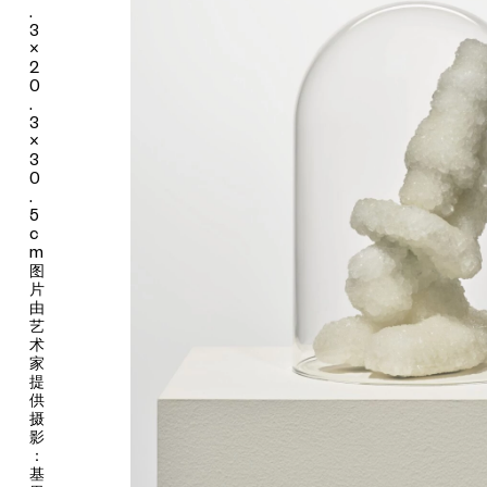
.
确的类别或等级，生与死、有机与无机、自然与人工、创造与毁灭
3
之间亦没有明晰的边界。比如“盛放的解剖台”系列中人造物与自然
×
2
造物的共存、“树突盆景”系列中植物材料在镀铜液体介入下以一种
0
新的形式生长、《嵌入神圣》中通过手术和戏剧化手法重组不同生
.
态系统（艺术家称为“跨栖息地”）的无机物和有机物，都在多种物
3
质的相互融合和渗透中，挑战人们对生态系统的既有分类。围绕
×
“保藏”，艺术家指出，即使看似稳定的事物也会随着时间改变，如
3
0
“有其父必有其子”系列中被硼砂晶体覆盖的、艺术家已故父亲的珍
.
爱藏品——古董显微镜，或是由UCCA委任创作的《黄油群落》
5
中形如人体器官的大块黄油，仿佛日渐衰落的文明，仅靠机器来维
c
持生命。此刻，它们被置于玻璃罩与冷藏柜内形成保护层，而随着
m
图
时间的流逝，微妙的变化仍会产生，这些物品终将变形或变质。霍
片
珀·施奈德以略带讽刺的手法展现人造物在地质时间尺度上的脆弱
由
性，触发观众对以物为中心的文化的反思。
艺
术
展览进一步将视角转向“自创生”概念，关注艺术家对生命自我创造
家
和更新能力的思考。“等离子虚空”系列强调艺术家不再是作品的造
提
供
物主，而是与观众一同成为作品生命链条的一环——所有事物都
摄
由相同的分子（物质）组成，因此具有同等的能力去行动或被行
影
动；从光秃的枝干到长出铜树突，再到质量随时间流逝而减轻，
：
“树突盆景”系列雕塑中的水果、蔬菜和灌木终将消失，只留下空空
基