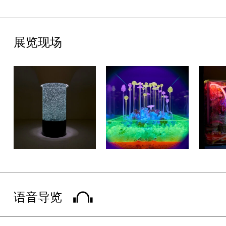
正的外星人”——刺胞动物门无脊椎动物的纯粹性，也呼应了霍珀·
施奈德的创作理念：自然与人工之间界限的模糊。
展览现场
赞助与支持
展览独家环保墙面方案支持由多乐士提供，独家音响设备与技术支
持由真力提供。感谢尤伦斯艺术基金会理事会、UCCA国际委员
会、UCCA青年赞助人、首席战略合作伙伴阿那亚、首席艺读伙伴
DIOR迪奥、联合战略合作伙伴彭博，以及特约战略合作伙伴友邦
保险、巴可、多乐士、真力和Stey长期以来的宝贵支持。
关于艺术家
麦克斯·霍珀·施奈德1982年出生于加利福尼亚州洛杉矶。2011年从
哈佛大学设计学院获得景观设计硕士学位。此外，他于纽约大学完
成了城市设计和生物的双学士学位，并且在夏威夷大学马诺阿分校
语音导览
与圣莫妮卡学院进修了海洋生物学和昆虫学。其个展包括“在地壳
的暮光”（莫林佩利画廊，伦敦，2023）；蒙彼利埃当代艺术中心
（蒙彼利埃，法国，2022）；哈默博物馆（洛杉矶，加利福尼