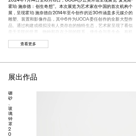
子
霍珀·施奈德：创生奇想”。本次展览为艺术家在中国的首次机构个
展，呈现霍珀·施奈德自2014年至今创作的近30件涵盖多元媒介的
1
雕塑、装置和影像作品，其中6件为UCCA委任创作的全新大型作
》
品。通过构建或模拟没有人类存在的独特生态，艺术家呈现了看似
2
毫无关联的世界、物种和存在之间的联系，使生命与非生命、有机
0
物和无机物之间的界限变得模糊，进而挑战人类中心主义的观看和
2
查看更多
创作方式。此次展览由UCCA策展人栾诗璇策划。
3
古
麦克斯·霍珀·施奈德（1982年出生于洛杉矶）受斯宾诺莎唯物主义
董
影响，认为所有物质，无论形态如何，均具有平等的能动性。他常
显
微
常在作品中构造被遗弃的、荒无人烟的环境，或与海洋和气候危机
镜
相关的生态系统，带领人们以超越个体寿命的地质时间尺度进行感
展出作品
、
知和思考。展览标题“创生奇想”中的“创生”指向展览作品中的物质
结
所蕴含的永续生命力；而“奇想”则代表着作品意义的多重性与开放
晶
硼
性，邀请观众从各自的视角对作品进行解读和想象。
砂
、
本次展览中的各个展厅皆呈现了艺术家对不同物质的实验与诠释。
玻
海洋生物、电镀铜植物、惰性气体、铀、黄油和硼砂等有机体和无
璃
机体，在相互作用中不停地形成、转化，甚至自我毁灭，构成一个
钟
迥异于美术馆中常见静态展品的活跃、动态的世界。展览围绕四个
罩
2
核心主题展开：“界限”、“保藏”、“自创生”与“创伤极境”。关于“界
0
限”的讨论贯穿于整个展览中。艺术家认为，不同物质之间没有明