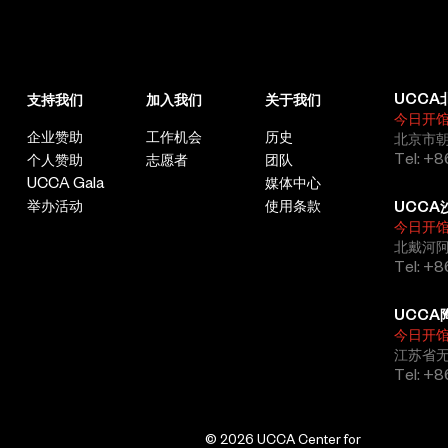
生命会是谁？又会带来怎样的全新演替？此次展览的每件作品都可
所主持设计，其展厅由一系列形似洞穴的细胞状空间彼此吸引联结
以被视为对这一情景的推测。
而构成；来自天窗的自然光为部分室内展厅提供光源，几个户外展
厅则朝向开阔的海滩。UCCA是中国杰出的独立当代艺术机构，作
为其馆群成员之一，沙丘美术馆每年推出注重与在地环境的互文关
UCCA
支持我们
加入我们
关于我们
系、呼应建筑形态与馆内空间的展览。美术馆由UCCA战略合作伙
保藏
今日开
伴阿那亚建设且提供资金支持，并于2018年10月起对公众开放。
企业赞助
工作机会
历史
北京市朝
这个展厅里的《黄油群落》和“有其父必有其子”系列作品均在探索
Tel: +8
个人赞助
志愿者
团队
保藏这一概念的谬误。就像生长出晶体的显微镜和暂时被浇筑成雕
UCCA Gala
媒体中心
塑形态的黄油，它们看起来是由性状相反的物质所构成，但在不同
的时间维度上，即使是看似静态、凝固的事物，也会受指纹或紫外
举办活动
使用条款
UCCA
线影响，在时间的推移下发生微妙的变化。在辽阔的地质时间中，
今日开
北戴河
人类世的物质形态都以飘忽且脆弱的方式存在。
Tel: +
而在艺术家所信仰的哲学中，人类所进行的收藏和保育行为都被投
射了复杂的动机，其中既有驾驭物质世界的欲望，也有肆意破坏既
UCCA
有环境后产生的神经焦虑。这些作品以一种略带讽刺的方式，延续
今日开
了艺术史上通过博物馆陈列方式将工艺品或本土物件去语境化的做
江苏省
法，使我们反思以物为中心的文化，以及它背后的那些经由代际传
Tel: +
承的假设。
© 2026 UCCA Center for