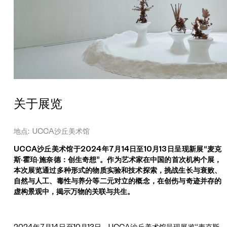
麦
克
斯
·
霍
珀
·
关于展览
施
奈
地点: UCCA沙丘美术馆
德
《
UCCA沙丘美术馆于2024年7月14日至10月13日呈现新展“麦克
有
斯·霍珀·施奈德：创生奇想”。作为艺术家在中国的首次机构个展，
本次展览通过多种形式的物质实验和技术探索，挑战生长与衰败、
其
自然与人工、毒性与养分等二元对立的概念，在创伤与奇迹并存的
父
虚构景观中，揭示万物的关联与共生。
必
有
其
2024年7月14日至10月13日，UCCA沙丘美术馆呈现展览“麦克斯·