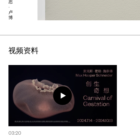
思
的镀铜壳，犹如一具物质演化的残骸；在户外，形如跑步机的作品
·
《向生而行》则虚构了一个灾难性场面：烧焦的跑步机上，一条运
卢
动裤被置于看似有毒的炭化金属物上，如同刚被挖掘出土的人类遗
博
产，在镀铜液的作用下显现新的身体结构；同样位于户外的作品
《毛绒墓园》像是废弃物的泥土孵化器，经过铜镀的毛绒玩具在杂
草的覆盖下受到自然力量的驱动，融入一个新的、充满生机的花园
式生态系统。
视频资料
“创伤极境”则在直面人类共同命运的同时，唤起人们对生命本身的
敬畏。位于1号展厅的《幸运之雪》以水族馆的形态呈现一个大气异
常现象，远看如水下雪花或塑料颗粒飘落的场景，在近观后发现是
一些被撕碎的“幸运纸条”，暗示着旧命运的打乱和新叙事的出现；
通常在吞食后即分解消失的胶囊，在《主的神殿》中化为水藻和虾
的保护壳，使得那些在人类世界中被用来维持生命的药丸，此时在
非人类世界也达到了同样的目的；大型装置作品《遗孤之地》呈现
一幅假想的荒芜景象，一座被沙漠吞噬的废弃房屋矗立其中，两个
玩偶坐在破败的房顶，他们像是过去世界幸存下来的生物，又或是
未来世界的先行者；此外，展览还呈现了霍珀·施奈德最新创作的影
像作品《海底，第一部：暮光生物》，作品基于他在一艘名为
Falkor（too）的东太平洋海岭科考船上拍摄的影像与数据资料，
深入光线几乎无法穿透的深海区域，展现了最神秘、极为罕见的无
03:20
脊椎动物。整部作品未经任何电脑生成或人工智能处理，突显“真