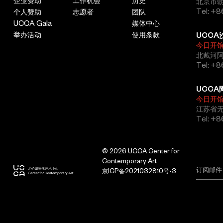
企业赞助
工作机会
历史
北京市朝
Tel: +8
个人赞助
志愿者
团队
UCCA Gala
媒体中心
举办活动
使用条款
UCCA
今日开
北戴河
Tel: +
UCCA
今日开
江苏省
Tel: +
© 2026 UCCA Center for
Contemporary Art
京ICP备2021032810号-3