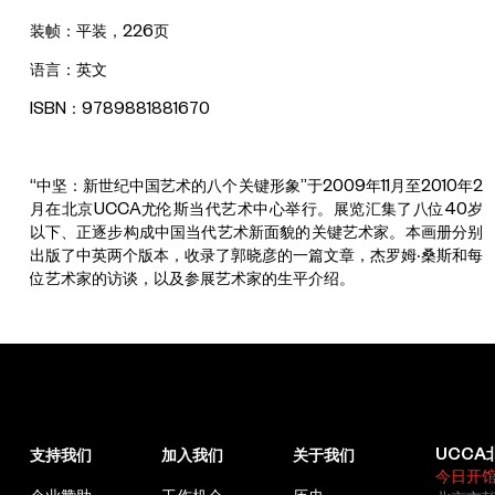
装帧：平装，226页
语言：英文
ISBN：9789881881670
“中坚：新世纪中国艺术的八个关键形象”于2009年11月至2010年2
月在北京UCCA尤伦斯当代艺术中心举行。展览汇集了八位40岁
以下、正逐步构成中国当代艺术新面貌的关键艺术家。本画册分别
出版了中英两个版本，收录了郭晓彦的一篇文章，杰罗姆‧桑斯和每
位艺术家的访谈，以及参展艺术家的生平介绍。
UCCA
支持我们
加入我们
关于我们
今日开