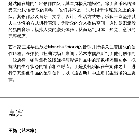
是沈阳在地的年轻创作团队，其本身极具地域性。除了音乐风格深
受东北民谣音乐的影响，他们并不是一只局限于传统意义上的乐
队。其创作涉及音乐、文学、设计、生活方式等，乐队一直坚持以
去主体性的方式进行表演，为听众的介入提供空间；通过意识流般
的氛围音乐，模拟人类的濒死体验，从而达到身体、知觉、意识的
完整状态。
艺术家王拓早已欣赏Manchufeierzi的音乐并持续关注着团队的创
作历程。在拍摄《扭曲词场》期间，艺术家偶然听到了他们创作的
一段旋律，顿时觉得这段旋律与影像作品中的形象和渴望回乡、抵
抗式的生存状态的情节相互呼应。于是委托乐队在主旋律之上，进
行了其影像作品的配乐创作，既《通古斯》中主角书生出场的主旋
律。
嘉宾
王拓（艺术家）