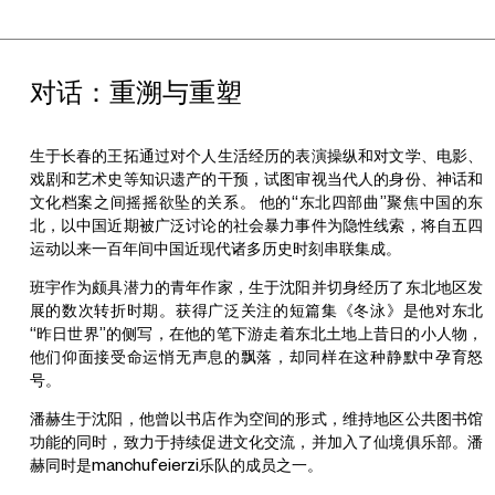
对话：重溯与重塑
生于长春的王拓通过对个人生活经历的表演操纵和对文学、电影、
戏剧和艺术史等知识遗产的干预，试图审视当代人的身份、神话和
文化档案之间摇摇欲坠的关系。 他的“东北四部曲”聚焦中国的东
北，以中国近期被广泛讨论的社会暴力事件为隐性线索，将自五四
运动以来一百年间中国近现代诸多历史时刻串联集成。
班宇作为颇具潜力的青年作家，生于沈阳并切身经历了东北地区发
展的数次转折时期。获得广泛关注的短篇集《冬泳》是他对东北
“昨日世界”的侧写，在他的笔下游走着东北土地上昔日的小人物，
他们仰面接受命运悄无声息的飘落，却同样在这种静默中孕育怒
号。
潘赫生于沈阳，他曾以书店作为空间的形式，维持地区公共图书馆
功能的同时，致力于持续促进文化交流，并加入了仙境俱乐部。潘
赫同时是manchufeierzi乐队的成员之一。