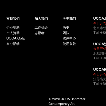
UCCA
支持我们
加入我们
关于我们
今日开
企业赞助
工作机会
历史
北京市朝
Tel: +8
个人赞助
志愿者
团队
UCCA Gala
媒体中心
举办活动
使用条款
UCCA
今日开
北戴河
Tel: +
UCCA
今日开
江苏省
Tel: +
© 2026 UCCA Center for
Contemporary Art