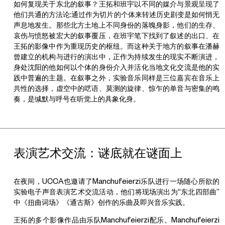
如何复现关于东北的叙事？王拓和班宇以不同的媒介与景观呈现了
他们共通的方法论:通过作为切片的个体来转述历史剧变是如何悄无
声息地发生。那些北方土地上不同身份的落魄身影，他们的生存、
哀伤与愤怒被宏大的叙事覆压，在班宇笔下找到了叙述的出口、在
王拓的影像中作为重现历史的枢纽。而这种关于地方的叙事在潘赫
曾建立的机构与进行的演出中，正作为持续发生的现实不断演进，
身处沈阳的他如何以个体的身份介入并活化当地文化交流是他的实
践中普遍的主题。在叙事之外，实验音乐同样是三位嘉宾在音乐上
共性的选择，虚空中的呓语、莫测的旋律、惊乍的单音与密集的鸣
奏，是缄默与呼号在听觉上的具象化身。
表演艺术交流：谜底就在谜面上
在夜间，UCCA也邀请了Manchufeierzi乐队进行一场随心所欲的
实验电子声音表演艺术交流活动，他们将现场演出为“东北四部曲”
中《扭曲词场》《通古斯》创作的乐曲及即兴音乐实践。
王拓的多个影像作品由乐队Manchufeierzi配乐。Manchufeierzi