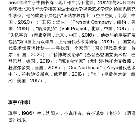
1984年出生于中国长春，现工作生活于北京。2012年与2014年分
别获得北京清华大学和美国波士顿大学视觉艺术学院的绘画系研究
生学位。他的重要个展包括“正站在歧路上”（空白空间，北京，中
国，2020）；“王拓：烟火”（Present Company，纽约，美
国，2019）；“语法灵猿”（Salt Project，北京，中国，2017）；
“失忆事典”（泰康空间，北京，中国，2016）。他参与的重要群展
包括“第13届上海双年展，上海当代艺术博物馆，2021）；“国立现
代美术馆亚洲计划­——寻找另一个家园”（国立现代美术馆，首
尔，韩国，2020）；“精神与政治学”（巴登巴登国立美术馆，巴
登巴登，德国，2019）；“新冶金学家”（尤利娅·施托舍克收藏，
杜塞尔多夫，德国，2018）；“One Northeast”（Zarya当代艺术
中心，符拉迪沃斯克，俄罗斯，2018）；“九”（皇后美术馆，纽
约，美国，2017）。
班宇
(
作家
)
班宇，1986年生，沈阳人，小说作者。有小说集《冬泳》《逍遥
游》出版。