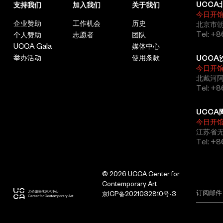
UCCA
支持我们
加入我们
关于我们
今日开
企业赞助
工作机会
历史
北京市朝
Tel: +8
个人赞助
志愿者
团队
UCCA Gala
媒体中心
举办活动
使用条款
UCCA
今日开
北戴河
Tel: +
UCCA
今日开
江苏省
Tel: +
© 2026 UCCA Center for
Contemporary Art
京ICP备2021032810号-3