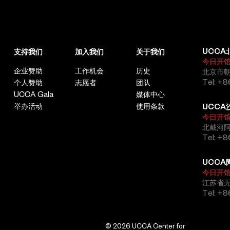
UCCA
支持我们
加入我们
关于我们
今日开
企业赞助
工作机会
历史
北京市朝
Tel: +8
个人赞助
志愿者
团队
UCCA Gala
媒体中心
举办活动
使用条款
UCCA
今日开
北戴河
Tel: +
UCCA
今日开
江苏省
Tel: +
© 2026 UCCA Center for