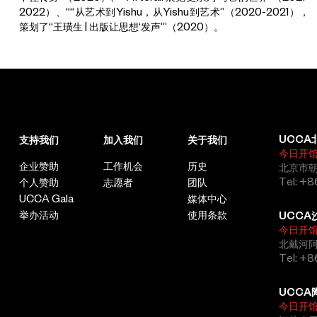
2022）、““从艺术到Yishu，从Yishu到艺术”（2020-2021），
策划了“王璜生 | 出版让思想‘发声’”（2020）。
UCCA
支持我们
加入我们
关于我们
今日开
企业赞助
工作机会
历史
北京市朝
Tel: +8
个人赞助
志愿者
团队
UCCA Gala
媒体中心
举办活动
使用条款
UCCA
今日开
北戴河
Tel: +
UCCA
今日开