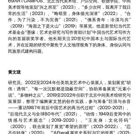
69ARTCAMPUS、北丘当代美术馆、户尔空间、歌德学院、中间
美术馆等地策划“兴之所至”（2023）、“多少次呵，我离开了我日
常的生活”（2023）、“晦暗里，身体循光深潜”（2022）、“合
作，为了污染，不为完善”（2021）、“佛系青年：冷漠与共”
（2019）“海面之下是火山”（2019）等展览。他是新世纪当代艺
术基金会“墨缘：艺术史研究与写作资助计划”中国当代艺术写作方
向的首届获奖学者。他长期关注20世纪中国本土与国际当代艺
术，并在近期的研究中聚焦于人文地理视角下的身体、身份认同与
民族形式建构问题。
黄文珑
研究员。2022至2024年任美凯龙艺术中心策展人，策划展览“胡
伟：诱饵”、“每一次沉默都是隐蔽空间”，协助筹备展览“元素小
说”、“多物种之云”。2019至2022年任职于北京中间美术馆研究与
策展部，整理了编舞家文慧的创作实践，参与筹备“巨浪与余音
——重访1987年前后中国艺术的再当代过程”（2020-2021）、
“后现代主义与全球80年代”（2021）、“动情：1949后变局中的
情感与艺术观念”（2019-2020）、“王友身：文化符码”
（2020），联合策划了展览“希望的原理”（2021-2022）、“忍
不住转身”（2020）、“‘Afterall 展览史系列’与它的世界”（2021-