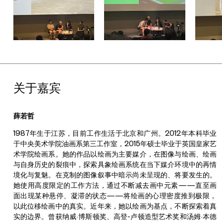
关于嘉宾
薛若哲
1987年生于江苏，目前工作生活于北京和广州。2012年本科毕业
于中央美术学院油画系第三工作室，2015年硕士毕业于英国皇家艺
术学院绘画系。她的作品以绘画为主要媒介，在图像与绘画、绘画
与自身历史的裂痕中，探索具象绘画系统在当下媒介环境中的再情
境化与复魅。在克制的图像叙事中暗示尚未呈现的、将要发生的。
她使用高度限定的工作方法，通过不断减去画中元素——直至画
面出现某种悬停、凝滞的状态——将绘画的心理密度推到极限，
以此位移绘画中的真实。近年来，她以绘画为基点，不断探索着真
实的边界。曾获纳威·博斯顿奖、高登-卢顿造型艺术奖和汤姆·本德