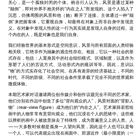
关心，是一个孤独封闭的个体。柄谷行人认为，风景是通过某种
“颠倒”，即对外界不抱关怀的“内在之人”而发现的。这个人陷入了
沉思，仿佛周围的风景和他（她）断开了连接。主体通过一种“颠
倒”来把握客体，它重视自身，却最终在对象上而非自身中发现意
义。在对象中发现人性的这一行为其实就是发现人自身的过程。这
个内在的人，既是对象也是我们自身。
我们经验世界的基本形式是空间意识，风景与所有层面的人类经验
相关联，它绝非作为抽象的观念性存在。相反，它以一种社会的形
式存在，包括：人置身其中的社会组织模式、区域制度，以及作为
形塑了人们的言说方式、活动形式内的规训等等。因此，意识以
“物”的方式实存化了社会空间。在具有差异的经济基础上，不同的
时代、不同的阶级、不同的社会条件里承载了完全不同的世界观和
微观体验。
本期艺术家对话邀请两位创作媒介和创作议题完全不同的艺术家。
他们分别在作品中创造了多位“背向观众的人”，风景对面的“背影人
物”（rear-view figure）成为他们的“内在之人”。艺术家薛若哲绘
画中的人物常常有意背向观众，他们沉浸在个人的思绪中。这些难
以辨析的画中人被故意抹去了特殊性，成为普遍意义上的人类。人
——大多数时候都是孤身一人望向风景，因此这个人也可以是每
一个人，可以代表观众出现在画面中。郑源近作《最小限度的（一