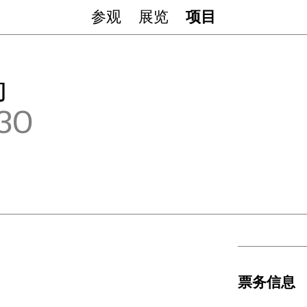
参观
展览
项目
动
.30
票务信息