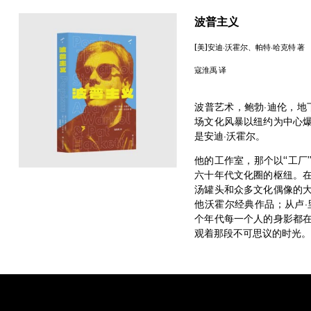
波普主义
[美]安迪·沃霍尔、帕特·哈克特 著
寇淮禹 译
波普艺术，鲍勃·迪伦，
场文化风暴以纽约为中心
是安迪·沃霍尔。
他的工作室，那个以“工厂
六十年代文化圈的枢纽。
汤罐头和众多文化偶像的
他沃霍尔经典作品；从卢·
个年代每一个人的身影都
观着那段不可思议的时光