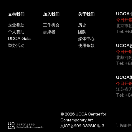
UCCA
支持我们
加入我们
关于我们
今日开
企业赞助
工作机会
历史
北京市朝
Tel: +8
个人赞助
志愿者
团队
UCCA Gala
媒体中心
举办活动
使用条款
UCCA
今日开
北戴河
Tel: +
UCCA
今日开
江苏省
Tel: +
© 2026 UCCA Center for
Contemporary Art
京ICP备2021032810号-3