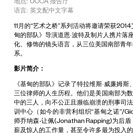
地点: UCCA 报告厅
语言: 英文配中文字幕
11月的“艺术之桥”系列活动将邀请荣获20
甸的部队》导演道恩·波特及制片人携片落座
化、修饰的镜头语言，从三位美国南部青年
系。
影片简介：
《基甸的部队》记录了特拉维斯·威廉姆斯、
三位律师的人生历程。他们是美国南部为
中的三人，向不公正且濒临崩溃的刑事司
训中心（如今的非营利组织“基甸之诺”/Gideo
师乔纳森
·
让佩(Jonathan Rappin
薪及惊人的工作量，甚至令许多最为投入