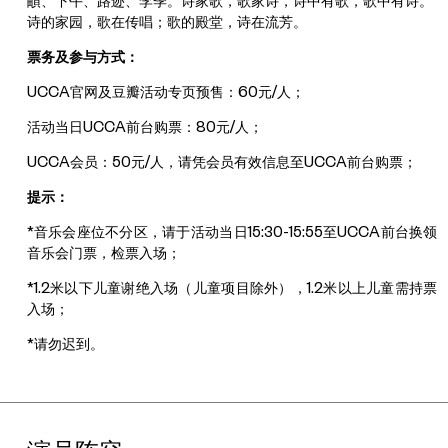
頔、下午、路迹、李季。诗家歌，歌家诗，诗中有歌，歌中有诗。
诗的家园，歌在传唱；歌的殿堂，诗在流芳。
票务及参与方式：
UCCA官网及豆瓣活动专页预售：60元/人；
活动当日UCCA前台购票：80元/人；
UCCA会员：50元/人，请凭会员有效信息至UCCA前台购票；
提示：
*音乐会座位不分区，请于活动当日15:30-15:55至UCCA前台换领
音乐会门票，检票入场；
*1.2米以下儿童谢绝入场（儿童项目除外），1.2米以上儿童需持票
入场；
*请勿迟到。