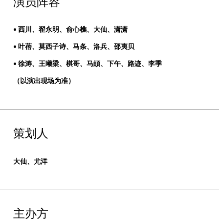
演员阵容
• 西川、翟永明、俞心樵、大仙、潇潇
• 叶蓓、莫西子诗、马条、洛兵、邵夷贝
• 徐涛、王曦梁、棋哥、马頔、下午、路迹、李季
（以演出现场为准）
策划人
大仙、尤洋
主办方