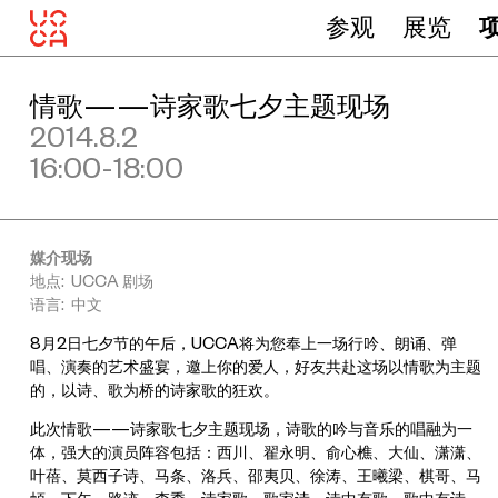
参观
展览
情歌——诗家歌七夕主题现场
2014.8.2
16:00-18:00
媒介现场
地点: UCCA 剧场
语言: 中文
8月2日七夕节的午后，UCCA将为您奉上一场行吟、朗诵、弹
唱、演奏的艺术盛宴，邀上你的爱人，好友共赴这场以情歌为主题
的，以诗、歌为桥的诗家歌的狂欢。
此次情歌——诗家歌七夕主题现场，诗歌的吟与音乐的唱融为一
体，强大的演员阵容包括：西川、翟永明、俞心樵、大仙、潇潇、
叶蓓、莫西子诗、马条、洛兵、邵夷贝、徐涛、王曦梁、棋哥、马