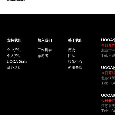
UCCA
支持我们
加入我们
关于我们
今日开
企业赞助
工作机会
历史
北京市朝
Tel: +8
个人赞助
志愿者
团队
UCCA Gala
媒体中心
举办活动
使用条款
UCCA
今日开
北戴河
Tel: +
UCCA
今日开
江苏省
Tel: +