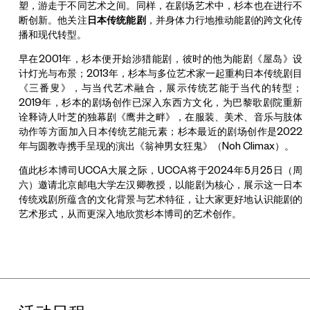
塑，游走于不同艺术之间。同样，在剧场艺术中，杉本也在进行不
断创新。他关注
日本传统能剧
，并身体力行地推动能剧的跨文化传
播和现代转型。
早在2001年，杉本便开始涉猎能剧，彼时的他为能剧《屋岛》设
计灯光与布景；2013年，杉本与多位艺术家一起重构日本传统剧目
《三番叟》，与当代艺术融合，展示传统艺能于当代的转型；
2019年，杉本的剧场创作已深入东西方文化，为巴黎歌剧院重新
诠释诗人叶芝的独幕剧《鹰井之畔》，在服装、美术、音乐与肢体
动作等方面加入日本传统艺能元素；杉本最近的剧场创作是2022
年与圆教寺携手呈现的演出《翁神男女狂鬼》（Noh Climax）。
值此杉本博司UCCA大展之际，UCCA将于2024年5月25日（周
六）邀请北京邮电大学左汉卿教授，以能剧为核心，展示这一日本
传统戏剧所蕴含的文化背景与艺术特征，让大家更好地认识能剧的
艺术形式，从而更深入地欣赏杉本博司的艺术创作。