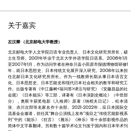
关于嘉宾
左汉卿 （
北京邮电大学教授）
北京邮电大学人文学院日语专业负责人、日本文化研究所所长，硕
士生导师。2001年毕业于北京大学外语学院日语系。2006年1月
至2007年1月，作为访问学者在神奈川县小田原市报德博物馆研修1
年，就日本思想史、日本传统文化展开深入研究。2008年以来担
任北邮日本文化研究所所长。作为一线教师长期从事日本语言文
化、日本思想史、日本艺能史和现代日本社会相关的教学和研究工
作。出版专著有《中江藤树<翁问答>译注与研究》《安藤昌益的社
会观》《日本能乐》等三部，译著有《日本演剧史概论》（中世部
分），奥斯卡获奖电影《入殓师》原著《纳棺夫日记》，松本清
张、赤川次郎等名家名作十余部。2021-2022年，应日本国际交
流基金会邀请，担任其“舞台公演线上发布”项目之“传统艺能影视系
列”中的《能乐》《狂言》《雅乐》《神乐》等十余部影视作品的
简体中文字幕翻译。另有数十篇学术论文刊发于国内和日本学术刊