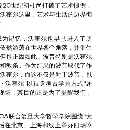
说20世纪初杜尚打破了艺术惯例，
了沃霍尔这里，艺术与生活的边界彻
术。
成为记忆，沃霍尔也早已进入了历
灵依然游荡在世界各个角落，并催生
。但也正因如此，波普特别是沃霍尔
板和教条。作为结果的波普取代了作
的沃霍尔，而这不仅是对于波普，也
・沃霍尔”以视觉考古学的方式“还
史现场，其目的正是为了提醒我们，
CCA联合复旦大学哲学学院围绕“大
先后在北京、上海和线上举办四场论