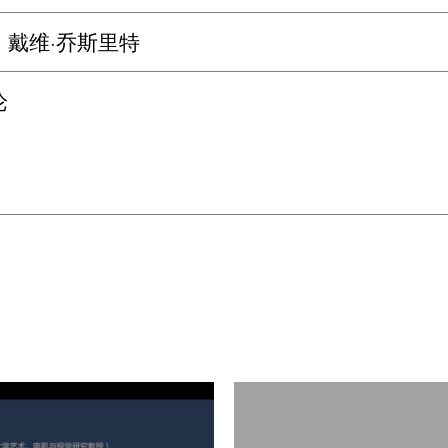
：戴维·乔斯里特
论