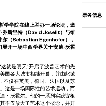
票务信息
大学哲学学院在线上举办一场论坛，邀
里特（David Joselit）与维
bastian Egenhofer），
们展开一场中西学界关于安迪·沃霍
“这就是明天”开启了波普艺术的先
在美国各大城市相继开幕，并由此掀
来，不仅在英美，德国、法国以及苏
潮。这是一场国际性的艺术运动，而
安迪・沃霍尔。他的一系列实践皆根
，其不仅放大了艺术这个概念，并开