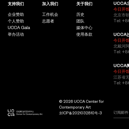
UCCA
支持我们
加入我们
关于我们
今日开
企业赞助
工作机会
历史
北京市朝
Tel: +8
个人赞助
志愿者
团队
UCCA Gala
媒体中心
举办活动
使用条款
UCCA
今日开
北戴河
Tel: +
UCCA
今日开
江苏省
Tel: +
© 2026 UCCA Center for
Contemporary Art
京ICP备2021032810号-3