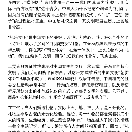
在西方，“赠予物”与毒药共用一词——我们将其译为“礼物”，但实
际上西方没有“礼”这个含义。中国人为什么把这个词译为“礼物”，
因为所有的赠予活动实际上都伴随着某种仪式，即“礼”，它使“赠
予”的过程显得庄重。中国是礼仪之邦，其文明程度在历史上曾经
非常高。
“礼乐文明”是中华文明的关键，以“礼”为核心。“礼”怎么产生的？
《诗经》展示了乡间的“礼物交换”习俗。在春秋战国以来形成的中
华文明中，存在某种“朝贡体系”，在这一体系中，上贡之物即为“礼
物”。我们送给你们文明，而你们送我们奇花异草、飞禽走兽。
上贡者只象征性地表示对中原文明的臣服，承认我们是东亚的核心
文明，我们反而倒贴很多东西。以这种方式维系的中原文明“朝贡
体系”很早就形成了，直至1840年鸦片战争才告罄。中国祖先的社
会交往活动异常丰富——行为的规范、情感亲密程度，以及亲密
程度所划分出的礼节或礼仪的方式，这都是文明的表现。只不过，
商品社会把礼物社会、礼乐文明都屏蔽了，或者抛弃了。
在古代，当人们赠送礼物，实际上天、地、神、人，是不分化的。
礼物是非常古老的未分化经验。曾经，每一件物品都凝聚着我们个
人的情感、生活经历，那里蕴含某种“灵”，物品融入了我们的情感
与整个生活记忆。所以，通过所有人之间的相互赠予、回馈，“礼