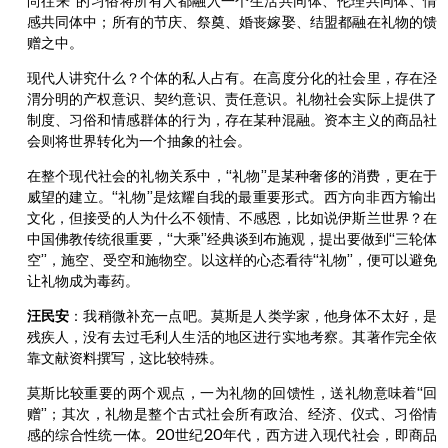
尚往来”的习俗将所有人都融入一个生活共同体、伦理共同体、情
感共同体中；所有的节庆、祭奠、婚丧嫁娶、结盟都融在礼物的馈
赠之中。
现代人讲究什么？个体的私人占有。在高度分化的社会里，存在泾
渭分明的产权意识、契约意识、责任意识。礼物社会实际上提供了
制度、习俗和情感群体的行为，存在某种混融。资本主义的商品社
会则将世界转化为一个抽象的社会。
在整个现代社会的礼物关系中，“礼物”是某种奢侈的消费，更在于
威望的建立。“礼物”是炫耀自我的最重要形式。西方向非西方输出
文化，但接受的人为什么不领情、不感恩，比如说伊斯兰世界？在
中国佛教传统很重要，“大乘”经典谈到布施观，提出要做到“三轮体
空”，施空、受空和施物空。以这样的心态看待“礼物”，便可以避免
让礼物成为毒药。
汪民安
：我稍微补充一点吧。莫斯是人类学家，他身体不太好，是
残疾人，没有去过毛利人生活的地区进行实地考察。其著作完全依
靠文献资料撰写，这比较特殊。
莫斯比较重要的两个观点，一为礼物的回馈性，送礼物意味着“回
赠”；其次，礼物是整个古式社会所有政治、经济、仪式、习俗情
感的综合性统一体。20世纪20年代，西方进入现代社会，即商品