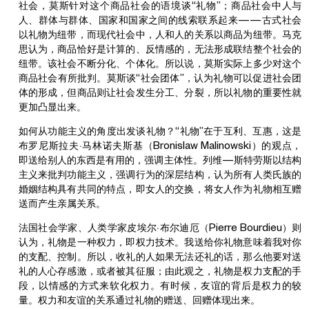
社会，莫斯针对这个商品社会的语境谈“礼物”；商品社会中人与
人、群体与群体、国家和国家之间的线索联系起来——古式社会
以礼物为纽带，而现代社会中，人和人的关系以商品为纽带。马克
思认为，商品恰好是计算的、反情感的，无法形成联结整个社会的
纽带。该社会不断分化、个体化。所以说，莫斯实际上多少对这个
商品社会有所批判。莫斯谈“社会团体”，认为礼物可以促进社会团
体的形成，但商品则让社会发生分工、分裂，所以礼物的重要性就
更加凸显出来。
如何从功能主义的角度出发谈礼物？“礼物”在于互利、互惠，这是
布罗尼斯拉夫·马林诺夫斯基（Bronislaw Malinowski）的观点，
即送给别人的东西是有用的，强调主体性。列维—斯特劳斯以结构
主义来批判功能主义，强调行为的深层结构，认为所有人类氏族的
婚姻结构具有共同的特点，即女人的交换，将女人作为礼物相互赠
送而产生亲属关系。
法国社会学家、人类学家皮埃尔·布尔迪厄（Pierre Bourdieu）则
认为，礼物是一种权力，即权力技术。我送给你礼物意味着我对你
的支配、控制。所以，收礼的人如果无法还礼的话，那么他要对送
礼的人心存感激，或者被其征服；由此观之，礼物是权力支配的手
段，以情感的方式来软化权力。有时候，友谊的背后是权力的较
量。权力和友谊的关系通过礼物的赠送、回赠体现出来。