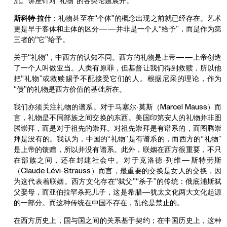
流。讲座针对“礼物”的各类论题展开。
斯科特·拉什
：礼物甚至在“个体”的概念出现之前就已经存在。艺术
更是早于客体和主体的区分——并非是一个人“给予”，而是作为第
三者的“它”给予。
关于“礼物”，中西方的认知不同。西方的礼物是上帝——上帝创造
了一个人叫做亚当。人类有原罪，但基督让我们得到救赎，所以他
把“礼物”或救赎赐予不配接受它们的人。根据尼采的理论，作为
“债”的礼物是西方价值的基础所在。
我们亦须关注礼物的谱系。对于马塞尔·莫斯（Marcel Mauss）而
言，礼物是不同部族之间交换的东西。美国印第安人的礼物并非图
腾崇拜，而是对于祖先的崇拜。对祖先崇拜是有谱系的，而图腾崇
拜是没有的。我认为，中国的“礼物”是有谱系的，而西方的“礼物”
是上帝的馈赠，所以并没有谱系。此外，联姻在西方很重要，不只
在部族之间，还在封建社会中。对于克洛德·列维—斯特劳斯
（Claude Lévi-Strauss）而言，最重要的交换是女人的交换，因
为这代表着联姻。西方文化存在“弑父”“杀子”的传统：俄底浦斯弑
父娶母，而亚伯拉罕杀死儿子，这是希腊—犹太文化两大文化起源
的一部分。而这种传统在中国不存在，乱伦是禁止的。
在西方历史上，国与国之间的关系基于契约；在中国历史上，这种