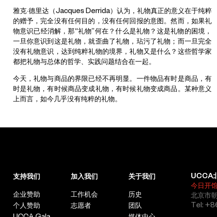
雅克·德里达（Jacques Derrida）认为，礼物真正的意义在于纯粹
的赠予，完全没有任何目的，没有任何回报的意图。然而，如果礼
物意识已经消解，那“礼物”何在？什么是礼物？这是礼物的困境，
一旦你意识到这是礼物，就歪曲了礼物，玷污了礼物；而一旦完全
没有礼物意识，达到纯粹礼物的境界，礼物又是什么？这些哲学家
都把礼物与总体的哲学、实践问题结合在一起。
今天，礼物与商品的界限已经不再明显。一件物品有时是商品，有
时是礼物，有时候商品变成礼物，有时候礼物变成商品。某种意义
上而言，如今几乎没有纯粹的礼物。
UCCA
支持我们
加入我们
关于我们
今日开
企业赞助
工作机会
历史
北京市朝
Tel: +8
个人赞助
志愿者
团队
UCCA Gala
媒体中心