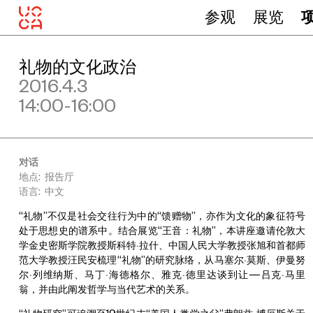
参观
展览
礼物的文化政治
2016.4.3
14:00-16:00
对话
地点: 报告厅
语言: 中文
“礼物”不仅是社会交往行为中的“馈赠物”，亦作为文化的象征符号
处于思想史的谱系中。结合展览“王音：礼物”，本讲座邀请伦敦大
学金史密斯学院教授斯科特·拉什、中国人民大学教授张旭和首都师
范大学教授汪民安梳理“礼物”的研究脉络，从马塞尔·莫斯、伊曼努
尔·列维纳斯、马丁·海德格尔、雅克·德里达谈到让—吕克·马里
翁，并由此阐发哲学与当代艺术的关系。