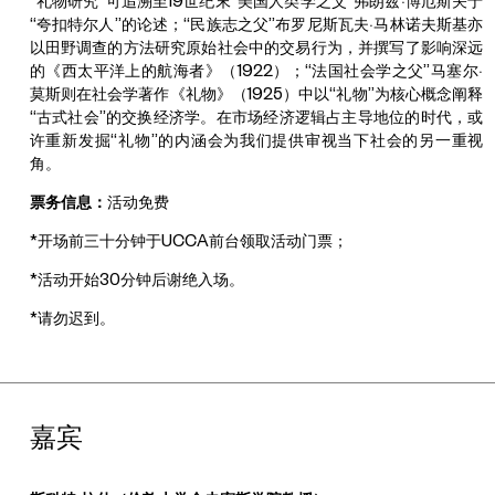
“礼物研究”可追溯至19世纪末“美国人类学之父”弗朗兹·博厄斯关于
“夸扣特尔人”的论述；“民族志之父”布罗尼斯瓦夫·马林诺夫斯基亦
以田野调查的方法研究原始社会中的交易行为，并撰写了影响深远
的《西太平洋上的航海者》（1922）；“法国社会学之父”马塞尔·
莫斯则在社会学著作《礼物》（1925）中以“礼物”为核心概念阐释
“古式社会”的交换经济学。在市场经济逻辑占主导地位的时代，或
许重新发掘“礼物”的内涵会为我们提供审视当下社会的另一重视
角。
票务信息：
活动免费
*开场前三十分钟于UCCA前台领取活动门票；
*活动开始30分钟后谢绝入场。
*请勿迟到。
嘉宾