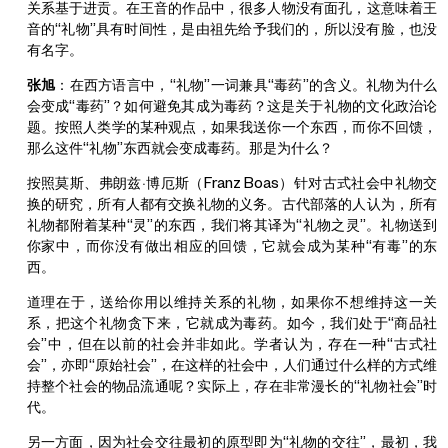
关系基于进贡。在王音的作品中，很多人物没有面孔，这意味着王
音的“礼物”具有时间性，是由祖先给予我们的，所以没有脸，也没
有名字。
张旭
：在西方语言中，“礼物”一词兼具“毒药”的含义。礼物为什么
会变成“毒药”？如何避免其成为毒药？这是关于礼物的文化政治论
题。按照人类学的某种观点，如果我送你一个东西，而你不回馈，
那么这件“礼物”东西就会变成毒药。那是为什么？
按照莫斯、弗朗兹·博厄斯（Franz Boas）针对古式社会中礼物交
换的研究，所有人都有交换礼物的义务。古代部落的人认为，所有
礼物都附着某种“灵”的东西，我们将其译为“礼物之灵”。礼物送到
你家中，而你没有做出相应的回馈，它就会成为某种“有毒”的东
西。
道理在于，送给你用以维持关系的礼物，如果你不想维持这一关
系，把这个礼物贪下来，它就成为毒药。如今，我们处于“商品社
会”中，但在以前的社会并非如此。学者认为，存在一种“古式社
会”，亦即“原始社会”，在这样的社会中，人们通过什么样的方式维
持整个社会的物品流通呢？实际上，存在非常漫长的“礼物社会”时
代。
另一方面，因为社会交往最初的原型即为“礼物的交往”，最初，我