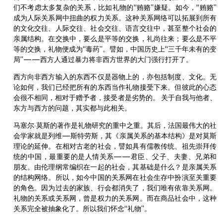
们不考虑太多复杂的关系，比如礼物的“贿赂”嫌疑。如今，“贿赂”
成为人际关系网中扭曲的权力关系。这种关系网络可以拓展到所有
的文化交往、人际交往、社会交往、语言交往中，甚至整个社会的
亲属结构。在交换中，要么是平等的交换，礼尚往来；要么是不平
等的交换，礼物便成为“毒药”。譬如，中国历史上“三千年未有的变
局”——西方人通过暴力将非西方世界的大门强行打开了。
西方向非西方输入的东西不仅是器物上的，亦包括制度、文化。无
论如何，我们已经把所有的东西当作礼物接受下来。但彼此的心态
会很不相同，相对于赠予者，接受者是劣势的。 关于自我与他者、
东方与西方的问题，其实都与此相关。
马塞尔·莫斯的著作是礼物研究的重中之重。其后，法国最伟大的社
会学家就是列维—斯特劳斯，其《亲属关系的基本结构》是对莫斯
理论的延伸。在相对古老的社会，譬如具有儒教传统、祖先崇拜传
统的中国，最重要的是人情关系——君臣、父子、夫妻、兄弟和
朋友。由伦理纲常编织在一起的社会，其基础是什么？是亲属关系
的结构网络。所以，如今中国的关系网在社会生存中扮演至关重要
的角色。因为过去的家族、行会都消失了，我们唯有依靠关系网。
礼物的关系或关系网，曾是权力的关系网。而在商品社会中，这种
关系完全被抽象化了。所以我们怀念“礼物”。