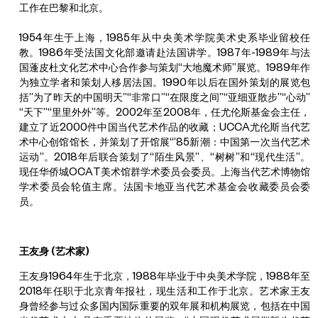
工作在巴黎和北京。
1954年生于上海，1985年从中央美术学院美术史系毕业留校任
教。1986年受法国文化部邀请赴法国讲学。1987年-1989年与法
国蓬皮杜文化艺术中心合作参与策划“大地魔术师”展览。1989年作
为独立学者和策划人移居法国。1990年以后在国外策划的展览包
括”为了昨天的中国明天”“非常口”“在限度之间”“亚细亚散步”“心动”
“天下”“里里外外”等。2002年至2008年，任尤伦斯基金会主任，
建立了近2000件中国当代艺术作品的收藏；UCCA尤伦斯当代艺
术中心创馆馆长，并策划了开馆展“’85新潮：中国第一次当代艺术
运动”。2018年后联合策划了“陌生风景”、“树树”和“现代生活”。
现任华侨城OCAT美术馆群学术委员会委员。上海当代艺术博物馆
学术委员会轮值主席。法国卡地亚当代艺术基金会收藏委员会委
员。
王友身 (艺术家)
王友身1964年生于北京，1988年毕业于中央美术学院，1988年至
2018年任职于北京青年报社，现生活和工作于北京。艺术家王友
身曾经参与过众多国内国际重要的双年展和机构展览，包括在中国