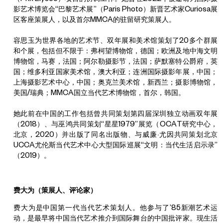
影艺术博览会“巴黎艺术展”（Paris Photo）新晋艺术家Curiosa展
区客座策展人，以及首尔MMCA的驻留研究策展人。
容思玉为世界各地的艺术节、双年展和美术馆策划了20多个群展
和个展，包括但不限于：弗柯望博物馆，德国；欧洲及地中海文明
博物馆，马赛，法国；阿尔勒摄影节，法国；萨默塞特公爵府，英
国；维多利亚国家美术馆，澳大利亚；连洲国际摄影年展，中国；
上海摄影艺术中心，中国；奥克兰美术馆，新西兰；摄影博物馆，
美国/瑞典；MMCA国立当代艺术博物馆，首尔，韩国。
她此前在中国的工作包括曾共同策划第四届深圳独立动画双年展
（2018）、与巫鸿共同策划“星星1979”展览（OCAT研究中心，
北京，2020）并出版了同名出版物、与威廉·尤因共同策划北京
UCCA尤伦斯当代艺术中心大型国际巡展“文明：当代生活启示录”
（2019）。
费大为
（策展人、评论家）
费大为是中国第一代当代艺术策划人。他参与了’85新潮艺术运
动，是最早将中国当代艺术推介到国际舞台的中国批评家。现生活