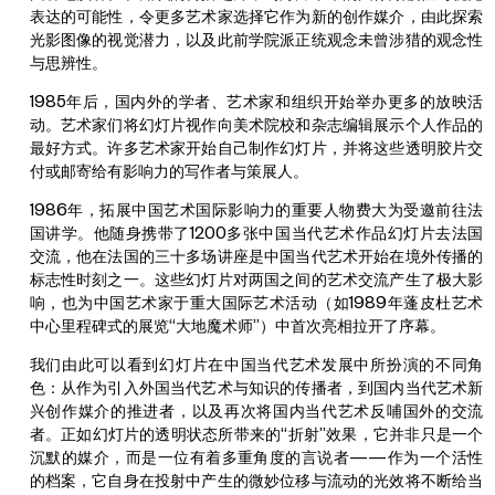
表达的可能性，令更多艺术家选择它作为新的创作媒介，由此探索
光影图像的视觉潜力，以及此前学院派正统观念未曾涉猎的观念性
与思辨性。
1985年后，国内外的学者、艺术家和组织开始举办更多的放映活
动。艺术家们将幻灯片视作向美术院校和杂志编辑展示个人作品的
最好方式。许多艺术家开始自己制作幻灯片，并将这些透明胶片交
付或邮寄给有影响力的写作者与策展人。
1986年，拓展中国艺术国际影响力的重要人物费大为受邀前往法
国讲学。他随身携带了1200多张中国当代艺术作品幻灯片去法国
交流，他在法国的三十多场讲座是中国当代艺术开始在境外传播的
标志性时刻之一。这些幻灯片对两国之间的艺术交流产生了极大影
响，也为中国艺术家于重大国际艺术活动（如1989年蓬皮杜艺术
中心里程碑式的展览“大地魔术师”）中首次亮相拉开了序幕。
我们由此可以看到幻灯片在中国当代艺术发展中所扮演的不同角
色：从作为引入外国当代艺术与知识的传播者，到国内当代艺术新
兴创作媒介的推进者，以及再次将国内当代艺术反哺国外的交流
者。正如幻灯片的透明状态所带来的“折射”效果，它并非只是一个
沉默的媒介，而是一位有着多重角度的言说者——作为一个活性
的档案，它自身在投射中产生的微妙位移与流动的光效将不断给当