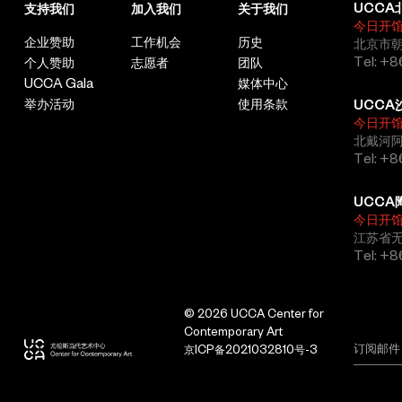
UCCA
支持我们
加入我们
关于我们
今日开
企业赞助
工作机会
历史
北京市朝
Tel: +8
个人赞助
志愿者
团队
UCCA Gala
媒体中心
举办活动
使用条款
UCCA
今日开
北戴河
Tel: +
UCCA
今日开
江苏省
Tel: +
© 2026 UCCA Center for
Contemporary Art
京ICP备2021032810号-3