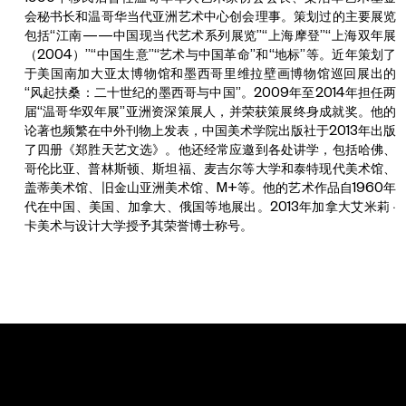
会秘书长和温哥华当代亚洲艺术中心创会理事。策划过的主要展览
包括“江南——中国现当代艺术系列展览”“上海摩登”“上海双年展
（2004）”“中国生意”“艺术与中国革命”和“地标”等。近年策划了
于美国南加大亚太博物馆和墨西哥里维拉壁画博物馆巡回展出的
“风起扶桑：二十世纪的墨西哥与中国”。2009年至2014年担任两
届“温哥华双年展”亚洲资深策展人，并荣获策展终身成就奖。他的
论著也频繁在中外刊物上发表，中国美术学院出版社于2013年出版
了四册《郑胜天艺文选》。他还经常应邀到各处讲学，包括哈佛、
哥伦比亚、普林斯顿、斯坦福、麦吉尔等大学和泰特现代美术馆、
盖蒂美术馆、旧金山亚洲美术馆、M+等。他的艺术作品自1960年
代在中国、美国、加拿大、俄国等地展出。2013年加拿大艾米莉 ·
卡美术与设计大学授予其荣誉博士称号。