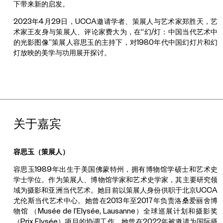
下带来新的启发。
2023年4月29日，UCCA邀请学者、策展人与艺术家郑胜天，艺
术家王友身与策展人、评论家费大为，在“幻/灯：中国当代艺术中
的光影图像”策展人容思玉的主持下，对1980年代中国幻灯片和幻
灯放映的美学与功用展开探讨。
关于嘉宾
容思玉（策展人）
容思玉1989年出生于美国佛蒙特州，拥有博物馆学硕士和艺术史
学士学位。作为策展人、博物馆学家和艺术史学家，其主要研究领
域为摄影和亚洲当代艺术。她目前以策展人身份供职于北京UCCA
尤伦斯当代艺术中心。她曾在2013年至2017年负责洛桑爱丽舍博
物馆 （Musée de l’Elysée, Lausanne）全球巡展计划和摄影奖
（Prix Elysée）项目的协调工作。她曾在2022年被邀请为国际摄