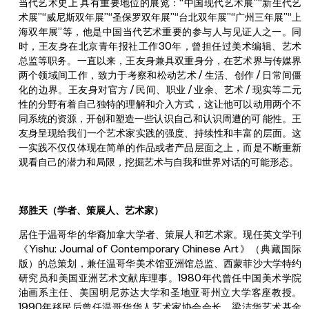
当代艺术史上 具有重要地位的展览：“中国现代艺术展”“新生代艺
术展”“威尼斯双年展”“圣保罗双年展”“台北双年展”“广州三年展”“上
海双年展”等，他是中国当代艺术重要的参与人与见证人之一。同
时，王友身在北京青年报社工作30年，曾担任过美术编辑、艺术
总监等职务。一直以来，王友身兼具双重身分，在艺术界与传媒界
两个领域间工作，致力于考察和松动艺术 / 生活、创作 / 日常间僵
化的边界。王友身对官方 / 民间、职业 / 业余、艺术 / 现实等二元
性的分野有着自己独特的理解和介入方式，这让他可以动用两个不
同系统的资源，开创和塑造一些认识自己和认识周遭的可 能性。王
友身呈现给我们一个艺术家实践的强度、持续性和丰富的层面。这
一实践不仅仅体现在简单的作品或者产品层面之上，而是不断重新
观看自己的潜力和局限，挖掘艺术与自我和世界对话的可能形态。
郑胜天（
学者、策展人、艺术家）
居住于温哥华的华裔加拿大学者、策展人和艺术家。现任英文学刊
《Yishu: Journal of Contemporary Chinese Art》（典藏国际
版）的总策划，兼任温哥华美术馆亚洲馆总监、西蒙菲沙大学特约
研究员和美国亚洲艺术文献库理事。1980年代曾任中国美术学院
油画系主任、美国明尼苏达大学和圣地亚哥州立大学客座教授。
1990年移民后曾任温哥华华人艺术家协会会长、梁洁华艺术基金