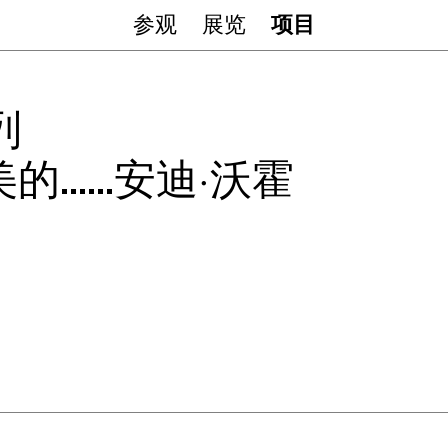
参观
展览
项目
列
美的……安迪·沃霍