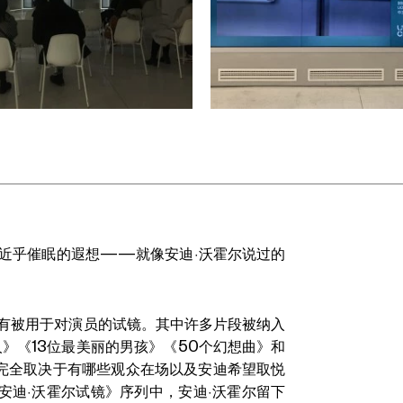
种近乎催眠的遐想——就像安迪·沃霍尔说过的
没有被用于对演员的试镜。其中许多片段被纳入
》《13位最美丽的男孩》《50个幻想曲》和
完全取决于有哪些观众在场以及安迪希望取悦
排的《安迪·沃霍尔试镜》序列中，安迪·沃霍尔留下