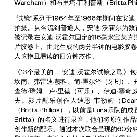
Wareham）和布里塔·菲利普斯（Britta P
“试镜”系列于1964年至1966年期间在安
拍摄。从名流到普通人，安迪·沃霍尔为
被记录在安迪·沃霍尔固定的16毫米宝莱克斯
片胶卷上。由此生成的两分半钟的电影胶
人惊艳且易读的四分钟杰作。
《13个最美的……安迪·沃霍尔试镜之歌》包
坎南、弗雷迪·赫科、简·霍尔泽（牙刷）、
查德·瑞姆、卢·里德（可乐）、伊迪·塞奇
夫。影片配乐创作人迪恩·韦勒姆（Dean 
（Britta Phillips），以前是Luna乐
Britta）的名义进行录音，他们将原创
创作新的配乐。通过本次联合呈现的60分钟