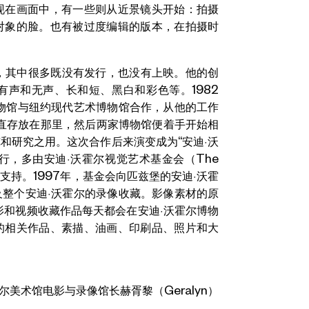
现在画面中，有一些则从近景镜头开始：拍摄
对象的脸。也有被过度编辑的版本，在拍摄时
电影，其中很多既没有发行，也没有上映。他的创
有声和无声、长和短、黑白和彩色等。1982
物馆与纽约现代艺术博物馆合作，从他的工作
一直存放在那里，然后两家博物馆便着手开始相
和研究之用。这次合作后来演变成为“安迪·沃
进行，多由安迪·沃霍尔视觉艺术基金会（The
 Arts）提供支持。1997年，基金会向匹兹堡的安迪·沃霍
整个安迪·沃霍尔的录像收藏。影像素材的原
影和视频收藏作品每天都会在安迪·沃霍尔博物
的相关作品、素描、油画、印刷品、照片和大
尔美术馆电影与录像馆长赫胥黎（Geralyn）