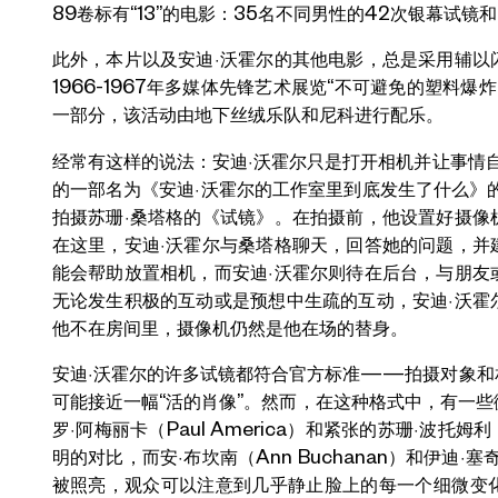
89卷标有“13”的电影：35名不同男性的42次银幕试镜
此外，本片以及安迪·沃霍尔的其他电影，总是采用辅以
1966-1967年多媒体先锋艺术展览“不可避免的塑料爆炸“（“EPI”-
一部分，该活动由地下丝绒乐队和尼科进行配乐。
经常有这样的说法：安迪·沃霍尔只是打开相机并让事情自
的一部名为《安迪·沃霍尔的工作室里到底发生了什么》
拍摄苏珊·桑塔格的《试镜》。在拍摄前，他设置好摄像
在这里，安迪·沃霍尔与桑塔格聊天，回答她的问题，并
能会帮助放置相机，而安迪·沃霍尔则待在后台，与朋友
无论发生积极的互动或是预想中生疏的互动，安迪·沃霍
他不在房间里，摄像机仍然是他在场的替身。
安迪·沃霍尔的许多试镜都符合官方标准——拍摄对象和
可能接近一幅“活的肖像”。然而，在这种格式中，有一
罗·阿梅丽卡（Paul America）和紧张的苏珊·波托姆利
明的对比，而安·布坎南（Ann Buchanan）和伊迪·塞奇
被照亮，观众可以注意到几乎静止脸上的每一个细微变