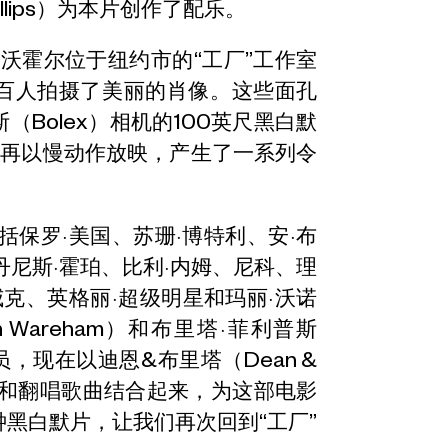
hillips）为本片创作了配乐。
迪·沃霍尔位于纽约市的“工厂”工作室
数百人拍摄了美丽的肖像。这些面孔
（Bolex）相机的100英尺黑白默
卷再以慢动作放映，产生了一系列令
括保罗·美国、苏珊·博特利、安·布
丹尼斯·霍珀、比利·内姆、尼科、理
威克、英格丽·超级明星和玛丽·沃诺
Wareham）和布里塔·菲利普斯
队的成员，现在以迪恩&布里塔（Dean &
作品和翻唱歌曲结合起来，为这部电影
黑白默片，让我们再次回到“工厂”