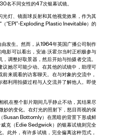
和30名不同女性的47次银幕试镜。
闪光灯、镜面球反射和其他视觉效果，作为其
Exploding Plastic Inevitable）的
由发生。然而，从1964年英国广播公司制作
的电影可以看出，安迪·沃霍尔当时正积极参与
机，调整好取景器，然后开始与拍摄者交流。
建议她尽可能少动。在其他的试镜中，助理可
或前来观看的访客聊天。在与对象的交流中，
尔都利用拍摄过程与人交流并了解他人。即使
相机在整个影片期间几乎静止不动，其结果尽
些微妙的变化。在灯光的照射下，怒目而视的保
（Susan Bottomly）在黑暗的背景下形成鲜
威克（Edie Sedgwick）的银幕试镜则完全
化。此外，有许多试镜，完全偏离这种范式，