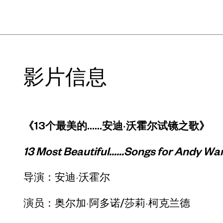
影片信息
《13个最美的……安迪·沃霍尔试镜之歌》
13 Most Beautiful……Songs for Andy War
导演：安迪·沃霍尔
演员：奥尔加·阿多诺/莎莉·柯克兰德