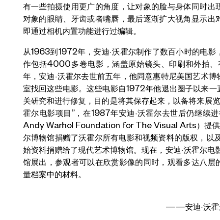
有一些拍摄使用更广的角度，让对象的脸与身体同时出
对象的眼睛、牙齿或者嘴唇，最后逐渐扩大视角显示出
即通过相机内置功能进行过编辑。
从1963到1972年，安迪·沃霍尔制作了数百小时的
作包括4000多卷电影，涵盖原始镜头、印刷和外拍、
年，安迪·沃霍尔去世前五年，他同意惠特尼美国艺术博
室找回这些电影。这些电影自1972年他退出圈子以来
关研究和进行修复，目的是将其保存起来，以备将来展览
霍尔电影项目”，在1987年安迪·沃霍尔去世后仍继续
Andy Warhol Foundation for The Visual
尔博物馆捐赠了沃霍尔所有电影和视频资料的版权，以及
始资料捐赠给了现代艺术博物馆。现在，安迪·沃霍尔电
馆展出，参观者可以在欣赏影像的同时，观看多达八层
量档案中的材料。
——安迪·沃霍