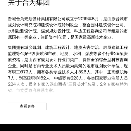
关于合为集团
国舞台艺术重点创作剧目。2019年以来，上党梆子《太行娘亲》
荣获第十六届中国文化艺术政府奖“文华大奖”提名剧目。2021年以
来，精品剧目《太行娘亲》《申纪兰》连续两届荣获山西省精神文
晋城合为规划设计集团有限公司成立于2019年8月，是由原晋城市
刘畅
明建设“五个一工程”优秀作品奖。2024以来，精品剧目《大汉母
规划设计研究院和建筑设计院转制改企，整合园林建筑设计公司、
导演、策展人、阿那亚戏剧节艺术策划、“候鸟300”发起人兼艺术
子》入选文化和旅游部“2023-2025舞台艺术创作行动计划”、山
水利勘测设计院、煤炭规划设计院、科达工程咨询公司等组建的市
总监、敦煌当代美术馆副馆长
西省艺术基金舞台艺术作品创作生产资助项目。2025年以来，精
属国有一类企业，注册资本1亿元，是国家级高新技术企业。
品剧目《还粮记》入选山西省艺术基金舞台艺术作品创作生产资助
集团拥有城乡规划、建筑工程设计、地质灾害防治、房屋建筑工程
他擅于用戏剧的表现手法和观念串联多元化的艺术形态，赋予空
项目。连续两年受邀参加2017、2018新年戏曲晚会，在国家大剧
监理等4项甲级资质和市政、勘测、水利、煤炭等多个行业29项资
间、场域更丰富的生命力。在导演当代戏剧演出的基础上跨领域融
院为习近平总书记等党和国家领导人演出。此外，还受邀参加国家
质资格，是山西省规划设计行业门类广、资质全的综合型科技咨询
合多种艺术媒介，打造国际化艺术交流平台，激发艺术的更多可能
大剧院夏季演出季、第二十届和第二十四届中国上海国际艺术节、
企业。同时是省内专业技术人员最为集聚的地市规划设计单位，现
性，以独特的角度与观念探讨深层的价值追求。
第十二届中国艺术节、2020年和2025年戏曲百戏（昆山）盛典
有职工673人，拥有各类专业技术人才528人。其中，正高级职称
等重大文化交流演出。常年活跃在上党大地“送戏下乡”，每年演出
2025年，他联合发起并担任总策划，推动“敦煌当代字库”的构
7人，副高级职称162人，中级职称223人，各类国家职业注册人员
300余场次，受益观众100余万人，被誉为“上党梆子第一团”。
建，并策划敦煌当代美术馆年度大展“登临出世界”。2024年，他
224人次，15名专家入选山西省“三晋英才”名录，2名专家被聘为
导演改编剧《4：48精神崩溃》，通过声场交互装置实现观演关系
省、市党委政府联系专家。
的革新。此外，2024年策划高原摄影文献展《1994红磡
近年来，合为集团始终围绕市委市政府中心工作，充分发挥多板块
2024》。2023年策划黄湘丽与百位当代女性共同完成的大画幅
查看更多
联动、全链条带动的技术长板和集群优势，全力打造受人尊敬的高
宝丽来肖像项目《当我独自面对》，并推出黄湘丽个展“笨拙生
新技术企业。高质量完成全市市县两级国土空间规划、太行一号文
长”。2022年他携手艺术家温凌、周轶伦、宋琨，在京投集团北熙
旅康养和乡村振兴融合发展示范带、百里沁河生态经济带、丹沁两
区策划首展《未来家想象》。2022年监制孟京辉导演《城市幻想
河沿线治理示范带、环城水系清水复流工程、城乡融合发展规划暨
三部曲》。 2021年参与首届阿那亚戏剧节以来，刘畅连续四年担