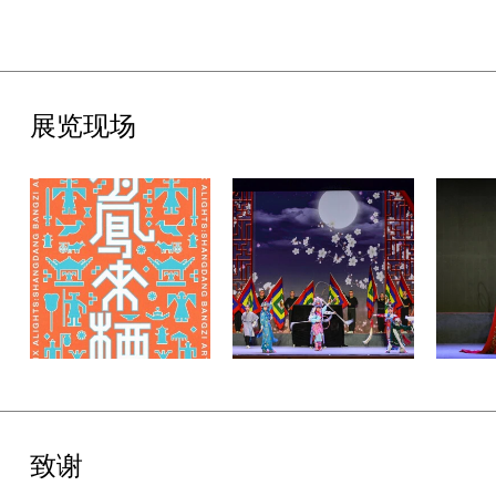
2026年的“有凤来栖”上党梆子艺术周，UCCA Lab持续以当代艺
术为媒介，探索晋城历史文化资源的创新转化路径：以空间为媒
介，将历史遗产转化为可感知的公共体验；以艺术为方法，使传统
文化在当代语境中获得新的表达机制。在此过程中，晋城深厚的古
建与戏曲资源不再只是被保护与陈列的对象，更成为驱动城市文化
展览现场
更新的重要动力。此次“有凤来栖”上党梆子艺术周不仅呈现了一场
跨越传统与当代的文化实践，更为非物质文化遗产如何融入当代城
市生活、在公共空间中实现活态传承，提供了可持续性的实践范
式。
致谢