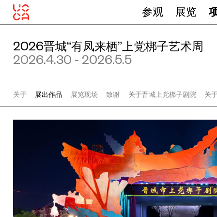
参观
展览
2026晋城“有凤来栖”上党梆子艺术周
2026.4.30 - 2026.5.5
关于
展出作品
展览现场
致谢
关于晋城上党梆子剧院
关