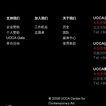
行动计划、海绵城市申报、城市更新三年行动计划等，推动千万工
任艺术策划，作为艺术总监主导发起的“候鸟300”成为近年来北方
程、西北环品质提升工程、水系治理、中心城区公园微更新、中心
最具影响力、最多元化的艺术项目，每年吸引超过600位艺术家于
城区绿道建设、校园环境提升、老旧小区改造及背街小巷综合整治
海岸线展演、即兴创作300个小时。2021年监制陈明昊导演阿那
等四千余项重点项目建设。高标准完成城市体验中心布展并运营，
亚戏剧节《海边的罗密欧与朱丽叶》，2019年监制陈明昊导演乌
UCCA
支持我们
加入我们
关于我们
截至目前累计接待中外游客20多万人次。业务范围辐射全国，遍
镇戏剧节《从清晨到午夜》。
今日开
及江苏、新疆，太原、大同、长治、朔州、晋中等省内外多个城
企业赞助
工作机会
历史
北京市朝
由刘畅担任艺术总监的黑猫剧团，自2016年起，已有其导演的15部
市。技术实力行业领先，在BIM设计、海绵设计、绿建、AI等最新
Tel: +8
个人赞助
志愿者
团队
作品进行全球巡演，并受邀参加国内外如阿维尼翁、圣彼得堡和柏
技术运用上领先同行业，先后荣获国土空间规划优秀成果特等奖、
UCCA Gala
媒体中心
林等顶级戏剧节。
建筑设计行业优秀建筑设计一等奖、工程勘察设计一类QC奖等各
举办活动
使用条款
UCCA
类省级以上行业荣誉70余项，获取专利及软件著作权47项，在设
今日开
计理念、技术含金量、申报获奖率等方面均属于省内行业领先水
北戴河
平，赢得良好市场口碑。发挥行业“智囊团”作用，汇聚132位国内
崔小清
Tel: +
外知名专家及咨询机构，形成覆盖国土空间规划、建筑设计、风景
艺术家
园林、市政交通四大核心领域的复合型智库平台，开展健身场地、
UCCA
绿地系统、公共文化等多项课题研究，为城乡建设提供战略性、前
1986年生于山西，硕士毕业于中央美术学院实验艺术学院。崔小
今日开
瞻性的技术解决方案。对外合作成果丰硕，先后与杭州市规划设计
清以中国传统剪纸艺术形式为创作媒介，呈现当代性的表达，作品
江苏省
院、北京城建设计集团、上海华建集团现代院、同济大学规划院、
关注中国城市化进程中人在其中的角色变迁，以传统的语言讲述当
Tel: +
中冶天工、中铁七局、中建二局、中材地质等35家行业龙头和4家
代的故事。他运用传统中国图案构建一个图像世界，在图像世界中
地方政府建立了战略合作伙伴关系，在北京、上海、杭州建立了设
试图寻找现实的理解与反馈。他曾参加第19届威尼斯建筑双年展。
计合作中心。通过近三年的稳步发展，经营效益持续增长，人均产
其参与的群展还包括“點戏壹本”（南池子美术馆，北京，
© 2026 UCCA Center for
值效益在全省名列前茅，达到国内行业先进水平。
2025）；“蛇灵蛇现——奇妙的民艺世界”（长沙芒果美术馆，长
Contemporary Art