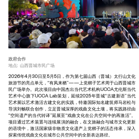
政府合作
地点: 山西晋城市民广场
2026年4月30日至5月5日，作为第七届山西（晋城）太行山文化
旅游节的亮点单元，“有凤来栖”——上党梆子艺术周于山西晋城市
民广场举办。此次项目由中国杰出当代艺术机构UCCA尤伦斯当代
艺术中心旗下UCCA Lab策划，延续2025年晋城“古建新语”当代
艺术展以艺术激活古建文化的实践，特邀国际知名建筑师马岩松与
导演刘畅联合创作，立足晋城深厚的戏曲文化土壤，将实践路径由
马
“空间遗产的当代转译”延展至“戏曲文化在公共空间中的再激活”。
岩
项目通过艺术装置与连续展演的融合，在文旅融合与城市文化更新
松
的语境中，激活国家级非物质文化遗产上党梆子的活态传承，深入
×
探索传统戏曲文化在城市公共空间中的全新表达路径。