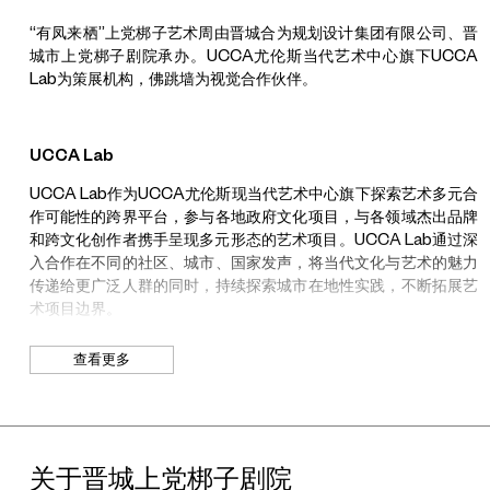
“有凤来栖”上党梆子艺术周由晋城合为规划设计集团有限公司、晋
城市上党梆子剧院承办。UCCA尤伦斯当代艺术中心旗下UCCA
Lab为策展机构，佛跳墙为视觉合作伙伴。
UCCA Lab
UCCA Lab作为UCCA尤伦斯现当代艺术中心旗下探索艺术多元合
作可能性的跨界平台，参与各地政府文化项目，与各领域杰出品牌
和跨文化创作者携手呈现多元形态的艺术项目。UCCA Lab通过深
入合作在不同的社区、城市、国家发声，将当代文化与艺术的魅力
传递给更广泛人群的同时，持续探索城市在地性实践，不断拓展艺
术项目边界。
查看更多
马岩松
建筑师、策展人、MAD建筑事务所创始人
北京出生的建筑师马岩松（生于1975年）以其独特的建筑实践、学
关于晋城上党梆子剧院