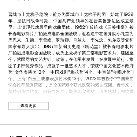
术研究与文化参与的融合，被誉为当代建筑实践的革新者。他以对
现代性的深刻批判性反思为引领，构想未来城市不仅仅服务于功能
与效率，更能滋养人类的情感与精神归属。通过有机形态与技术创
晋城市上党梆子剧院，前身为晋城市上党梆子剧团，始建于1938
新的前瞻性建筑语言，他的作品持续重新界定城市与自然、人类与
年，是抗日战争时期，中国共产党领导的在晋冀鲁豫边区成立最
非人类领域之间的边界。
早、上演现代戏最早的戏曲团体。1962年传统戏《三关排宴》被
长春电影制片厂拍摄成电影全国放映，返程途中在国务院小礼堂为
2014年，马岩松被选定为美国卢卡斯叙事艺术博物馆的首席建筑
周恩来、朱德、李雪峰、罗瑞卿、乌兰夫、李先念、包尔汉等党和
师，成为首位主导海外重大文化地标项目的中国建筑师。二十余年
国家领导人演岀。1987年新编历史剧《斩花堂》被长春电影制片
间，他的事务所通过菲尼克斯博物馆（鹿特丹）、光之隧道（日
厂拍摄成电影全国放映，成为上党梆子第二部电影艺术片。建团至
本），以及深圳湾文化公园、衢州体育公园、胡同幼儿园等项目，
今，紧跟党的文艺方针、政策，在传承中发展，在发展中前行，推
持续探索未来居住的理想形态。
岀了多部优秀作品，成就了一批艺术人才，荣获中国文化艺术政府
奖“文华表演奖”2个、中国戏剧“梅花奖”4个、中宣部“金唱片奖”1
在建筑实践之外，他通过国际展览、出版物及公共艺术作品积极参
个、上海“白玉兰戏剧表演艺术奖”3个。2023年被授予“中国戏曲
与文化话语的建构。2023年，他策划了首届北京艺术双年展"蓝图
学会推荐优秀院团”，是全国第6个获此殊荣的戏曲院团。近年来，
北京"，对城市想象展开批判性审视。此后，他受任为2025年威尼
坚持创造性转化、创新性发展，聚焦现实题材、历史题材，围绕重
斯建筑双年展中国馆策展人，持续在全球范围内引领关于建筑社会
大时间节点，用情用力开展剧目创作，以精品力作讴歌党、讴歌祖
与文化角色的对话。2025年，他入选《时代》杂志"全球百位最具
国、讴歌人民、讴歌英雄，更好满足人民群众精神文化需求。
影响力人物"。2026年，他荣获美国建筑师学会（FAIA）荣誉院
查看更多
2014年以来，精品剧目《蝴蝶杯》《太行娘亲》《郝经》《申纪
士。
兰》连续四届荣获山西省“杏花新剧目奖”。2017年以来，精品剧目
马岩松毕业于耶鲁大学，获建筑学硕士学位，曾执教于清华大学、
《太行娘亲》《大汉母子》入选国家艺术基金大型舞台剧和作品创
北京建筑大学及南加州大学。2024年秋，他受聘担任耶鲁大学埃
作资助项目、传播交流推广资助项目。2018年以来，精品剧目
罗·沙里宁建筑设计客座教授。
《太行娘亲》《沁岭花开》入选国家舞台艺术精品创作扶持工程全