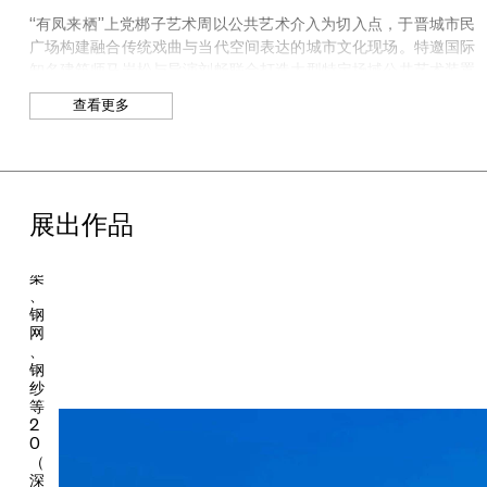
刘
“有凤来栖”上党梆子艺术周以公共艺术介入为切入点，于晋城市民
畅
广场构建融合传统戏曲与当代空间表达的城市文化现场。特邀国际
《
知名建筑师马岩松与导演刘畅联合打造大型特定场域公共艺术装置
《凤台》，作为贯穿此次艺术周整体叙事与空间体验的核心载体。
凤
查看更多
《凤台》立于晋城市民广场轴线尽端，以“吹箫引凤”的历史典故为
台
灵感，将晋城传统戏台的飞檐、藻井等建筑语汇加以抽象转译，并
》
结合数字技术进行重构生成，构建一座兼具雕塑性与剧场功能的当
代空间装置。远观如凤冠覆顶，使历史意象、宇宙秩序与城市日常
2
0
在同一场域中交织共存。
展出作品
2
6
借由当代艺术构建的空间场域《凤台》，上党梆子这一深植于晋城
钢
历史与日常生活的戏曲传统，在此获得了新的表达载体。作为首批
架
国家级非物质文化遗产，上党梆子与农耕文明、庙会仪式及民间信
、
仰体系紧密相连，形成“村村有庙，庙庙有台”的独特文化景观。它
钢
网
不仅是一种延续至今的表演艺术形式，更是一种维系社区情感与公
、
共生活的文化机制。围绕此次大型特定场域公共艺术装置《凤
钢
台》，“有凤来栖”上党梆子艺术周以“好戏荟凤台，锵锵萃晋城”为
纱
主题，邀请晋城市上党梆子剧院展开为期六天的戏曲展演。以上党
等
2
梆子为核心，汇聚山西四大梆子名家及青年演员联袂出演，甄选传
0
统经典剧目与革命题材精品剧目轮番上演。在六天的演出中，传统
（
戏曲从节庆语境中的阶段性呈现，突破既有舞台边界，转化为一种
深