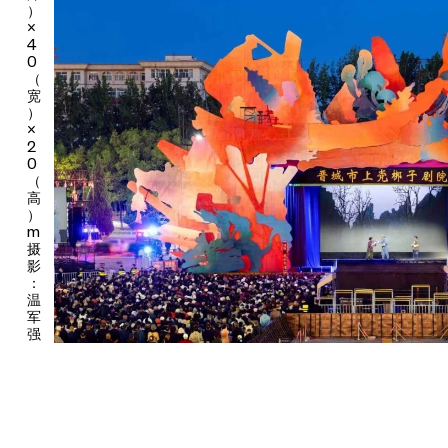
可被感知、参与、共享的公共文化经验，在当代艺术构建的空间之
）
×
中焕发新的观看方式与情感联结。4月30号当晚，第七届山西（晋
4
城）太行山文化旅游节暨“梆声启幕”戏曲晚会正式启幕，知名戏曲
0
主持人白燕升担纲主持，多位中国戏剧梅花奖艺术家与杏花奖名家
（
同台献演，融合上党梆子、晋剧、蒲剧、北路梆子、昆曲等多剧种
宽
）
声腔，各具特色的戏曲在同一空间中交汇，为整场艺术周拉开序
×
幕。
2
0
而本次艺术周“有凤来栖”这一主题，源自晋城金凤凰庇佑山河的地
（
方传说，在连续近一年的城市文化盛宴中完成一次精妙的当代转
高
译。2025年，由UCCA Lab策划的晋城城市体验中心的开馆展
）
m
——“古建新语”当代艺术展，首次以艺术语言转译晋城古建，开启
摄
了“有凤来栖”的序章。今年4月初，UCCA Lab邀请艺术家崔小清
影
为晋城创作的户外大型装置《百鸟朝凤》，在城市体验中心南入口
：
绽放。而今随着《凤台》落地于晋城市民广场轴线尽端，“有凤来
温
栖”又在《凤台》的实体空间中获得了新的意涵：《凤台》成为“栖
军
强
息之所”，戏曲艺术、表演者与市民在此汇聚，如凤来栖。在公共
艺术与城市空间的交汇之中，一个多方参与、持续生成的文化场域
由此展开。传统戏曲不再只是被观看和保存的对象，成为城市中不
断被激活、共享、再创造的文化资源。
自2025年的“古建新语”当代艺术展到《百鸟朝凤》的落成，再到