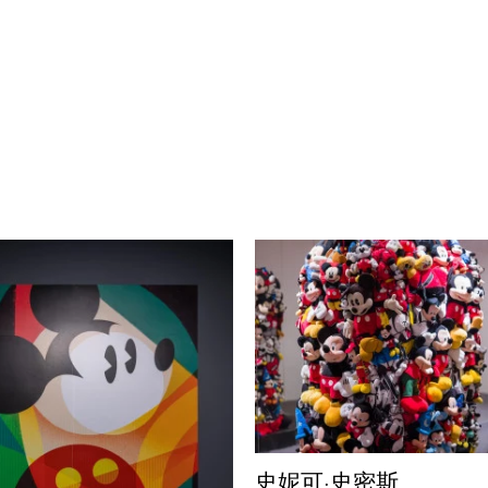
史妮可·史密斯