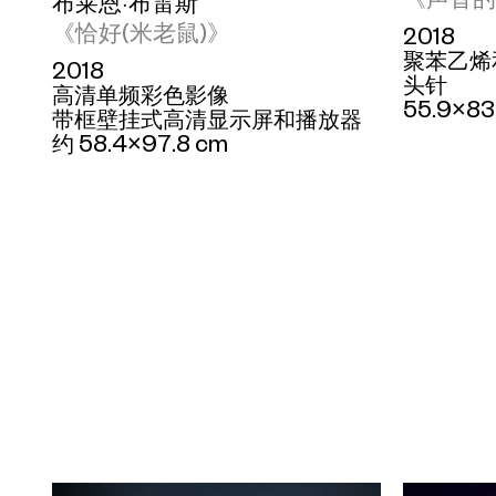
布莱恩·布雷斯
《恰好(米老鼠)》
2018
聚苯乙烯
2018
头针
高清单频彩色影像
55.9×83
带框壁挂式高清显示屏和播放器
约 58.4×97.8 cm