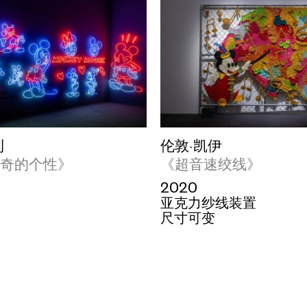
利
伦敦·凯伊
米奇的个性》
《超音速绞线》
2020
亚克力纱线装置
尺寸可变