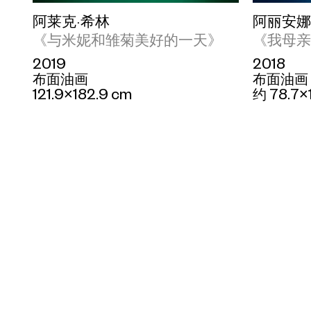
阿莱克·希林
阿丽安娜
《与米妮和雏菊美好的一天》
《我母亲
2019
2018
布面油画
布面油画
121.9×182.9 cm
约 78.7×