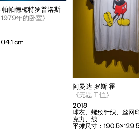
·帕帕德梅特罗普洛斯
 1979年的卧室》
104.1 cm
阿曼达·罗斯·霍
《无题 T 恤》
2018
球衣、螺纹针织、丝网
克力、线
平摊尺寸：190.5×129.