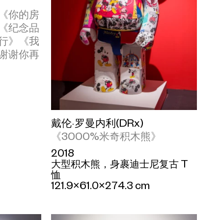
《你的房
《纪念品
行》《我
谢谢你再
戴伦·罗曼内利(DRx)
《3000%米奇积木熊》
2018
大型积木熊，身裹迪士尼复古 T
恤
121.9×61.0×274.3 cm