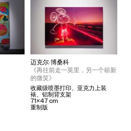
迈克尔·博桑科
《再往前走一英里，另一个崭新
的微笑》
收藏级喷墨打印、亚克力上装
裱、铝制背支架
71×47 cm
重制版