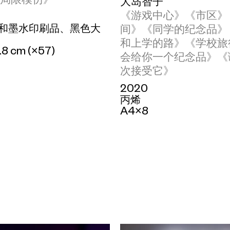
大岛智子
《游戏中心》《市区》
和墨水印刷品、黑色大
间》《同学的纪念品》
和上学的路》《学校旅
.8 cm (×57)
会给你一个纪念品》《
次接受它》
2020
丙烯
A4×8