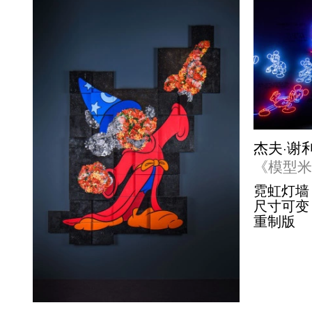
杰夫·谢
《模型
霓虹灯墙
尺寸可变
重制版