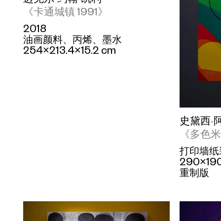
《卡通城镇 1991》
2018
油画颜料、丙烯、墨水
254×213.4×15.2 cm
史黛西·
《多色
打印墙纸
290×19
重制版