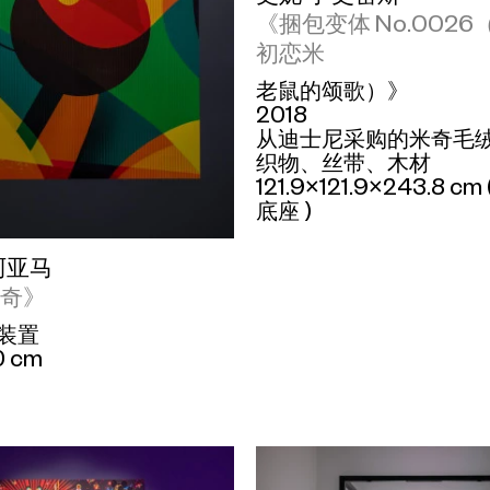
《捆包变体 No.002
初恋米
老鼠的颂歌）》
2018
从迪士尼采购的米奇毛
织物、丝带、木材
121.9×121.9×243.8 c
底座 )
阿亚马
米奇》
装置
0 cm