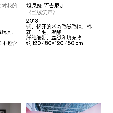
坦尼娅·阿吉尼加
6（对我的
《丝绒笑声》
2018
钢、拆开的米奇毛绒毛毯、棉
花、羊毛、聚酯
绒玩具、
纤维细带、丝绒和填充物
约 120~150×120~150 cm
m ( 不包含