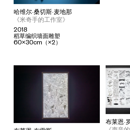
哈维尔·桑切斯·麦地那
《米奇手的工作室》
2018
稻草编织墙面雕塑
60×30cm（×2）
布莱恩·
《声音