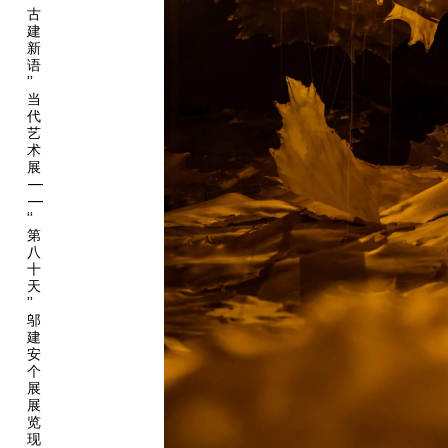
感，通过“八方”格局的空间设计，引导观众步入首尾相接的观展路
古
径，回溯“上观星象、下察厚土”的探索之路。
建
新
开篇章节“苍穹”聚焦神话仪轨与古建空间中的宇宙象征，并将其转
语
”
化为可感知的视觉与空间体验，揭示古人将天文想象系统融入生存
当
实践的深邃智慧。解群的《女娲山》以女娲补天神话为基，通过虚
代
构的山水村庄与五色土的物质叙事，融合物质文化研究与人类学想
艺
象，探讨神话如何源于人类对环境的适应与改造，进而升华为文明
术
展
的精神象征；童昆鸟的《守护》融合斗拱形制与四象二十八宿秩
—
序，将静态建筑构件转化为观天象地的仪式，揭示古建作为宇宙微
—
缩模型的深层联结；成瑞娴的作品则融合道教护符、科学插图与原
“
始岩画元素，构建自洽新范式，展现古人如何将天地运行规律、神
第
八
灵信仰与人类智慧浓缩于完整的解释体系之中。
十
天
承接“苍穹”对宇宙观的揭示，第二章“天机”进一步探讨人类探索宇
”
宙方式的演进轨迹——从古代观测工具、数理推演到当代科技与
邬
艺术媒介，展现人类以时代前沿工具持续探索宇宙真相的永恒努
建
力。王凝慧的《角锥体与抛物线II》以拼贴手法融合自然旅行记
安
个
录、搭建NASA射电望远镜的实践与历史天文事件回望，对人类如
展
何以有限生命感知无限宇宙展开哲学追问；聂士昌的新版作品《滴
展
动仪》从晋城玉皇庙二十八星宿彩塑中汲取灵感，由唐铁支持制作
览
并采用晋城本地非物质文化遗产——铸铁工艺，以阴阳合历为内
现