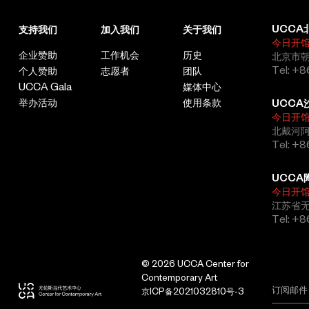
研究者方佳翮、建筑设计师王辉，为公众打造“听一档播客，逛一
座古城”的多维体验。节目共分为五期，以“中国古建博物馆”晋城为
UCCA
支持我们
加入我们
关于我们
样本出发，内容涵盖中西雕塑对比、神话与信仰溯源、古人生活体
今日开
验，直至探讨古建保护的当代议题，以全新视角解码古建背后的文
企业赞助
工作机会
历史
北京市朝
明脉络。观众可通过扫描二维码或点击链接，开启自己的古建之
Tel: +8
个人赞助
志愿者
团队
旅，感受古建文化依旧鲜活的生命力。
UCCA Gala
媒体中心
此外，展期内还将于城市体验中心同步呈现“玲珑匠心”晋城古建文
举办活动
使用条款
UCCA
创展，以晋城古建为灵感的创意设计作品延续“古建新语”的探索，
今日开
北戴河
展现传统与现代的创意对话。
Tel: +
扫描下方二维码或
点击此处
，免费畅听系列音频播客节目《古建新
编》
UCCA
今日开
由UCCA Lab携手独家内容合作平台看理想App倾力打造
江苏省
Tel: +
© 2026 UCCA Center for
Contemporary Art
京ICP备2021032810号-3