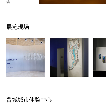
核，借机械律动模拟星轨水波，揭示宇宙微观与宏观秩序；叶梓颐
场
受此次展览委任，赴山西张壁古堡、陶寺古观象台、晋城玉皇庙等
地考察，以当代影像语言联结古代观星智慧，其作品不仅是对失落
星空的视觉重建，更构建了观天者与自然节律的新动态关系；加布
里埃尔·莱斯特的《乡间道路上的展望》等作品，以工业传送带循环
展览现场
运载微缩景观，在机械律动中隐喻生命轮回与自然节律，同时亦提
示技术迭代下人与自然深层共鸣的永恒性。
展览终章“厚土”则回归大地本源，通过“以身为度”的观测实践，到
历法、仪器直至古建智慧发展历程，展现身体、技术与环境互动如
何共同催生文明的宏大进程。陈哲在《星骨仪》中将人体颅缝、出
生星图与多文明观测仪结构交融，阐释了“人体即第一个量天尺”的
深刻理念；赵潇潇的《云图》则通过传感器实时捕捉晋城空气质量
数据，驱动机械装置变幻形态色彩，将不可见的大气状态转化为可
感知的体验；石至莹的《触觉1》从古建壁画的细微之处出发，将浮
雕痕迹转化为绘画的形色节奏，在斑驳中寻找古今对话的密钥。
邬建安个展“第八十天”：众创补天，共筑文明的新篇章
作为华夏文明重要的发源地之一，晋城不仅是“中国古建博物馆”，
更承载着女娲补天、精卫填海等创世神话的原始记忆。作为本次活
晋城城市体验中心
动的核心个展，邬建安个展“第八十天”基于晋城“神话之乡”的文化