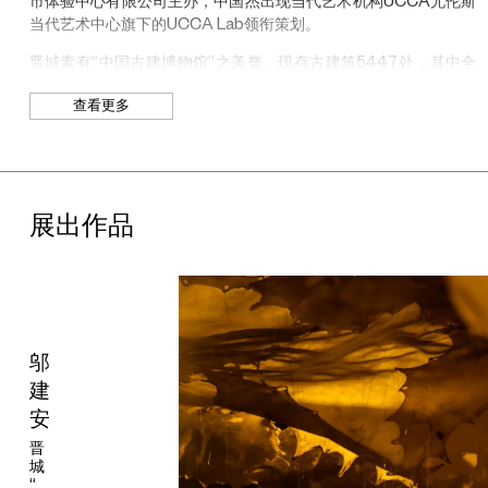
市体验中心有限公司主办，中国杰出现当代艺术机构UCCA尤伦斯
当代艺术中心旗下的UCCA Lab领衔策划。
晋城素有“中国古建博物馆”之美誉，现存古建筑5447处，其中全
国重点文物保护单位72处，数量位居全国第四，宋金以前木构建筑
查看更多
更占全国总数的三分之一。这些璀璨的历史瑰宝共同构筑了这座城
市“一步一千年”的厚重历史底蕴。本次艺术展深度挖掘晋城古建的
独特基因与文化根脉，将古人对宇宙的洞察、文明的传承与土地的
敬畏，转化为可感知、可触摸的当代体验。通过当代艺术语言的创
新转译，重新解读与诠释古建文化的深层价值，全方位展现晋城作
展出作品
为华夏文明重要发源地的悠久历史、人文精神与古建魅力，让传统
与现代在艺术对话中焕发新生。
群展“斗转星移”：苍穹之下，解开文明的宇宙观密码
参展艺术家：陈哲、成瑞娴（美国）、加布里埃尔·莱斯特（荷
兰）、聂士昌、石至莹、童昆鸟、王凝慧（美国）、解群、叶梓
邬
颐、赵潇潇，以及空间设计师阎洲
建
“斗转星移”以中华文明的宇宙观演进为核心，通过“苍穹”“天机”“厚
安
土”三个章节，从神话原型到当代实践，层层拆解古人对宇宙的认
晋
知逻辑，呈现“天人合一”的文明发展脉络。此次展览不仅是对晋城
城
古建宇宙观的视觉转译，更以玉版八角星纹和远古洛书图符为灵
“