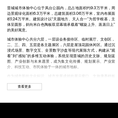
根脉，以特定场域大型空间装置回应女娲补天的神话母题，在城市
体验中心1号展厅内构建神话与现实交织的沉浸式现场。
晋城城市体验中心位于凤台公园内，总占地面积约9.3万平米，周
边景观绿化面积6.3万平米，总建筑面积3.06万平米，室内布展面
展览聚焦于补天行动的第八十日——苍穹即将完整的临界时刻。
积1.24万平米。建筑设计以“天圆地方、天人合一”为哲学根基，主
艺术家运用天然材料与综合媒材，塑造出象征“天空裂痕”的空间意
体呈圆形，斜向米白色陶板双层幕墙承载着“螺旋上升、蒸蒸日上”
象。作品通过高度感官化的艺术语言，将文本神话转化为可触可感
的美好寓意。
的身体经验，邀请观众进入介于破坏与修复、混沌与秩序之间的阈
限空间，串联起远古想象与当下感知的仪式现场。观众在穿行、触
城市体验中心共分六层，一层设会务接待区、临时展厅、文创区，
摸中，不仅可以直观感受到材料的生命力，更在互动中开启一场跨
二、三、四、五层是各主题展区，六层是屋顶花园休闲区。通过沉
越古今的时空之旅，思考与聆听“文明回响”——古老智慧从未远
浸式场景、数字交互、全景数字沙盘等现代展陈方式，构建从“观
离，它始终与当代人的精神世界紧密相连。
看”到“感知”的多维互动体验，系统呈现晋城的历史文脉、规划蓝
图、产业创新与未来愿景，成为集文化传播、规划展示、产业宣
2025晋城“古建新语”当代艺术展不仅是一场文化盛宴，更通过古
介、科技互动、市民体验于一体的城市地标。
建与艺术的深度联结，激活古建文化的当代生命力，以当代艺术语
言推动古建文化走出历史、融入当下，在感受有创新、有故事的文
作为城市新的文化标识、城市发展成就的展示窗口、文旅康养样板
化艺术体验的的同时，邀请观众共同书写“古建之城”未来的崭新叙
城市的拉动引擎、市民的精神家园，晋城城市体验中心生动践行
事。
查看更多
“人民城市人民建，人民城市为人民”的理念，致力于提供高水平公
共服务、高质量文化产品、高认同情感联结，通过创新场馆运营模
展览特别项目
式，实现社会效益、经济效益、文化效益的协调统一，办成群众喜
作为特别献礼，UCCA Lab携手独家内容合作平台看理想App，于
欢、市场认可、政府满意的新时代高质量公共服务场馆。
展览期间倾力推出免费系列音频播客节目《古建新编》，邀请建筑
师朱启鹏、历史学家段志强、博物馆推广者姜松、作家杨照、神话