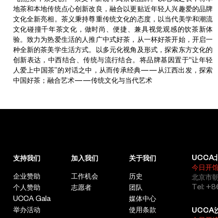
地茶和本地传统点心创新改良，融合以更贴近年轻人兴趣爱的品牌
文化全新亮相。茶义秉持尊重传统文化的态度，以当代美学和潮流
文化碰撞千年茶文化，做时尚、便捷、兼具视觉观感的饮茶新体
验。致力为热爱生活的人推广中式好茶，从一杯好茶开始，开启一
种全新的茶美学生活方式。以多元化视角及形式，探索东方文化的
创新表达，中西结合、传统与流行结合。将品牌基因置于“让年轻
人爱上中国茶”的对话之中，从而传承经典——从江西出发，探索
中国好茶；融合艺术——传统文化与当代艺术
UCCA
支持我们
加入我们
关于我们
今日开
企业赞助
工作机会
历史
北京市朝
Tel: +8
个人赞助
志愿者
团队
UCCA Gala
媒体中心
举办活动
使用条款
UCCA