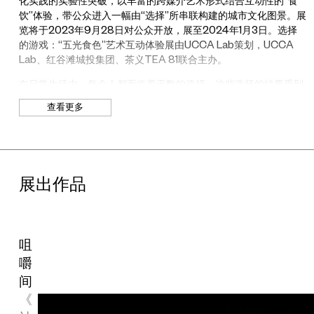
化实践的实验性突破，以丰富的跨媒介艺术形式结合互动性的“食
饮”体验，带公众进入一幅由“选择”所串联构建的城市文化图景。展
览将于2023年9月28日对公众开放，展至2024年1月3日。选择
的游戏：“五光食色”艺术互动体验展由UCCA Lab策划，UCCA
Lab、红谷滩城投集团、茶义TEA 81联合主办。
在日常生活中，每个人都面临着无数的选择。这些选择的结果受到
个体的文化背景、成长环境和价值观影响。鲜明的性格和审美也在
查看更多
这持续的、不确定的、流动的选择过程中构建，从我们日常的饮食
习惯、衣着装扮和文化偏好中得以体现。人如此，城市亦是如此。
江西，物华天宝，人杰地灵，远古神话于此滋生，文人骚客为此留
墨，儒道释文化在此交融，千古道义在此传承。经历了千年历史的
沉淀与百年风云的跌宕，今日江西的性格，是在翻涌的时代浪潮中
展出作品
不断主动和被动选择的结果，其复杂性在某种程度上也映射出国人
的性格。
然而，在今天这个张扬的新媒体时代下，技术以标签分类世界，而
我们也逐渐习惯用碎片化的方式去快速定义一个人、一座城。那些
咀
厚重、丰富又悠远的历史与文化在社交媒体的滤镜下被渐渐隐去。
嚼
当我们尝试重新认识一座复杂而内敛的城市时，应该从哪道题入
间
手？也许，美食将是一个有趣的选择。“一方水土养一方人”，一方
《
饮食赋予了一方人独特的性情、禀赋和脾气，也构成了在人们唇齿