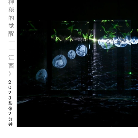
间鲜活流转、带着人间烟火气的当地文化记忆。而当代艺术的介
神
入，则是作为一束向内的光，利用视觉、味觉和空间感受，照亮包
秘
裹在表象之下的绚烂文明。
的
为呈现江西这片土地独特又丰富的精神特质，并探索“选择”在本土
觉
文化塑造中的辩证作用，UCCA Lab联合江西本土茶饮品牌茶义
醒
TEA 81，以当地饮食文化为切入点，邀请艺术家何为与先锋艺术
—
团队咀嚼间，结合其自身在江西的实地考察经验，以神秘的南昌为
—
原点，取古老而璀璨的江西文明史之一瓢，窥见潜藏于我们每个中
国人文化基因中的信仰与精神。交织的光影、音乐、气味、色彩、
江
文字、VR、茶饮与美食……通过跨越媒介的艺术语言，现场被打造
西
成一个多重交互的知觉梦境，观众则被邀请进入这个空间，通过贯
》
通五感的沉浸式互动探索，身临其境地全方位感受江西文化的独特
2
魅力。
0
2
本次展览将江西文化底色的不同侧面，通过“一场游戏”渐次展开，
3
并落脚于作为主体的“人”所做出的“选择”之上——侠义、道义、情
影
义，都是人在不同情境之下所选择做出的信念之跃。展览以四处与
像
江西饮食相关的“选择”，串联起六大主题艺术体验空间——“颜”、
2
分
“青” ”、“红”、“色”、“白”、“皂”，以全新的视角与线索，邀请观众
钟
入戏。在“五光”中领略城市的风土人情，借“食色”在轻松玩乐之间
通过选择塑造我们所在的当下。在这里，艺术作品不再是一个“禁