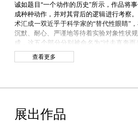
诚如题目“一个动作的历史”所示，作品将
成种种动作，并对其背后的逻辑进行考察
术汇成一双近乎于科学家的“替代性眼睛”
沉默、耐心、严谨地等待着实验对象性状
成，这五个部分分别被命名为“过去直奔而来”
岛”。其中，“过去直奔而来”“有头无脑”“
查看更多
术家设定的模拟空间内部如何延伸出一种
何介入现实世界的。“过去直奔而来”从一
到苍蝇、蚊子、飞蛾和鱼，以及杭州秋季
字的并置，仿佛视人为认定某个时间重要
脑”中，艺术家将曾居住的杭州郊区拍摄
现实的空间被压缩和扁平化。以上两件作
展出作品
幕，而真实的标准是其中的重要论述焦点
——例如“过去直奔而来”中被剪切的圆形画