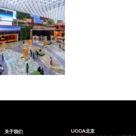
、世界上最大的永久性LED屏幕区
，与UCCA的长期使命相契合，即
代艺术的路径。我们期待这部作品在
，并期待未来能与美高梅国际酒店集
于中国美术学院跨媒体艺术学院，获学
昶全的个展如：“一个动作的历史”
无脑”（Vanguard画廊，上海，
况与艺术考察2017”（UCCA，北
，2016）；“复象之肝”（中央美术
豪森国际短片电影节（奥伯豪森，
馆，上海，2014）。
UCCA北京
关于我们