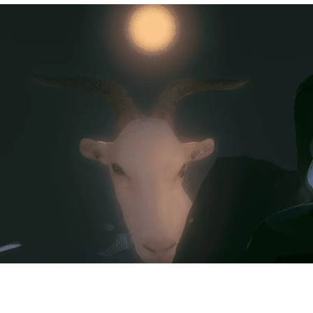
种真实世界的影像，被更高维的主体
蕴的操作界面形象，在“界桩”这一
性直观形式的模型，坐落于以图像、
系上的两块被截取的空间，它们是朱
技术后构架出的假说之模型。
体而精确的场景。“通道”分为三部
也是对这段旅程众多密码的两次解读
段近乎写实的、略为粗糙的主观视角虚
一尊耶稣加冕的石像开始，慢慢退回
倒在地）和装饰绘画的客厅，再缓缓
。游戏桌、点唱机和飞镖盘闪烁着暧
主人公”走进一间卧室，瞥见桌上的
人，和电视里播放的动画片——发
最后一站停在套房的盥洗室。在那里