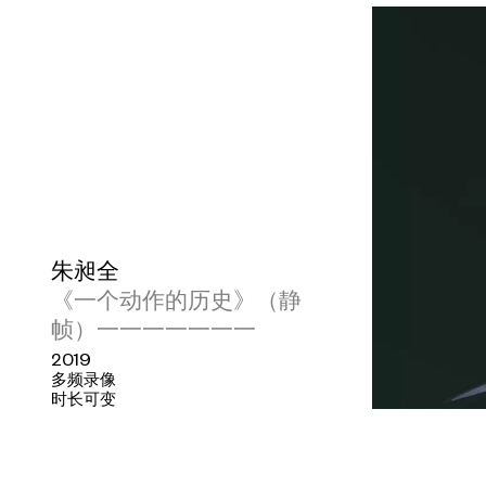
景，提示着我们，当下，人们的视觉是一
创造和操纵着。这一极富柏拉图“影子说”意
部分中被充分展示。“界桩”是这样一种感
规律及时空的一个点为x、y、z轴的坐标
昶全研究理论物理、数学、中国哲学和虚拟
在以上的模型内部，朱昶全构架了两个具
分，是一段旅途的再现（“通道A”），
（“通道B”和“通道C”）。“通道A”是一
朱昶全
拟现实影片。未曾露面的“主人公”从观察
《一个动作的历史》（静
到摆放着植物、地毯、家具（一把椅子躺
帧）一一一一一一一
爬上二层的楼梯，进入一间宽敞的娱乐室
2019
多频录像
昧的灯光。转而，经过悠长的客房尽头，“
时长可变
水果，床上被蒙上被单一动不动的肥胖女
怒的粉色海神正在水中兴风作浪。影像的