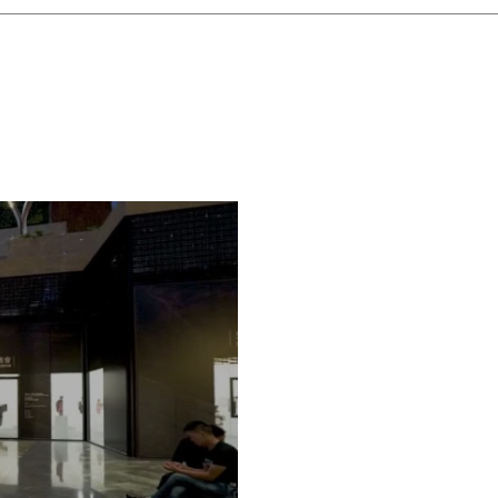
。漫长行走在空旷的豪宅里，带有紧
内拍摄的经典恐怖片。然而，在“通
阐释成由气氛所烘托出的假象（“通道
止地完成了自身的叙事），或者一种
行进的腿的剪影）。
勃克林的绘画《死亡岛》。一位身着白
白石山，山间茂密的松树仿佛肃穆地
死亡岛”中（“死亡岛”同样也分为
作品，“死亡岛B”和“死亡岛C”以不
事从制图操作界面中不断重复的涟漪
一只羊的头颅。随后，这视角跃出水
堆跳到海中的山羊。山羊向勃克林绘
尾出现的安全帽不期而遇。在该过程
的建模，将观众从沉浸的浪漫状态中