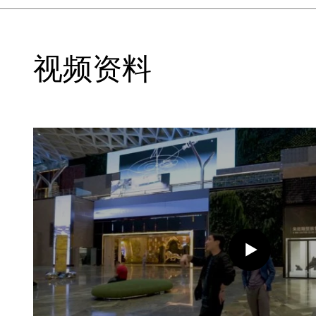
的尽头，浴缸里漂浮着一顶黄色的安全帽
张和恐怖的氛围，令人想到诸多密闭空间
道B”和“通道C”中，这种行走的运动又被
视频资料
B”拍摄了玩偶在音乐和背景的变换中，静
纯粹的物理运动（“通道C”仅仅拍摄了两条
“死亡岛”取材于19世纪瑞士画家阿诺德·
衣的游客立于船上，驶向宛如女性骨盆的
迎接着此人的到来。而在朱昶全的录像作品“
A、B、C个部分，“死亡岛A”是其中的主要
同的视角重述着“死亡岛A”的叙事），故
开始。镜头从水底的涟漪向上望去，看见
面，伴着口哨声和鲸鱼的吼叫，跟踪从石
画中神似的岛屿游去，与“通道A”中结
中，运动中的画面常被切换至渲染未完成