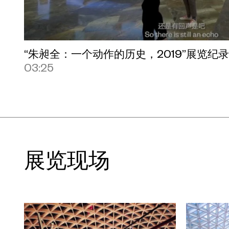
惊醒，达到一种“陌生化效果”。随着这一切
场景被安置在“死亡岛A”的世界中；反观“
取的也是“死亡岛A”中的视觉形象——两
“朱昶全：一个动作的历史，2019”展览纪
我们身处的时代提供了这样一种可能性，
03:25
后，才与相对应的真实情境切身遭遇，从
动作的历史”试图引起观众这种吊诡的惊
成为我们所熟悉的日常。在朱昶全宏大的
影子，因而构筑出的“真实—模拟”之对应
模拟世界的关系之中，并反复参照。他的
展览现场
时代，过去常识中颠扑不破的对应关系，也
UCCA馆长田霏宇表示：“UCCA很高兴
合作，在美狮美高梅视博广场呈现艺术家
UCCA进行的第一次合作是他在两年前参加