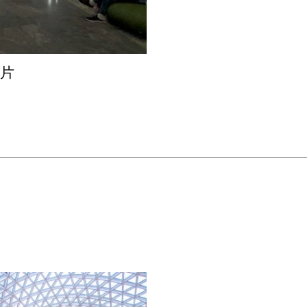
换的频繁，“通道A”中更多的建模
通道A”中府邸悬挂许多绘画画面，截
个平行的世界由此贯通起来。
录片
即人感知到被反复给予的媒介化信息
而面对一场辨别真伪的抉择。“一个
奇经验，以此说明，替代性的表象已
作品中，技术媒介构建了现实世界的
，也被艺术家挪用到其他物理世界与
实验留给我们的启示是：在这样一个
可能出现反转的测试结果。
能与美高梅国际酒店集团艺术与文化
朱昶全颇具雄心的新作。朱昶全与
的群展‘例外状态：中国境况与艺术