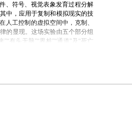
事件、符号、视觉表象发育过程分解
。其中，应用于复制和模拟现实的技
，在人工控制的虚拟空间中，克制、
规律的显现。这场实验由五个部分组
“有头无脑”“界桩”“通道”及“死亡
界桩”三部作品类似于综述，阐述被艺
先验的时空结构，以及这种结构是如
些历史上发生重要事件的年份，切换
随处可见的郊区风景。这些图像和数
与否是一桩虚妄的勾当。在“有头无
成照片，令它们流动、叠加、旋转，
品均配以大量逻辑跳跃的旁白与字
。同时，操作界面被屡次引入作品中
面以及“有头无脑”中照片运动的背