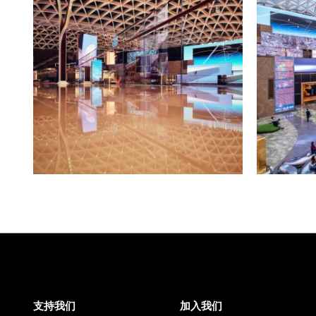
考察2017’。将位于庞大的商业综合体中
域，委任给一位实验艺术家进行创作的想法
在全新而多样化的观众群体中开辟通向当
其近六个月的展示期中获得巨大的收视量
团艺术与文化进行更多合作。”
关于艺术家
朱昶全1989年生于山东，2014年毕业
士学位；现生活、工作于杭州和上海。朱
（OCAT上海馆，上海，2018）；“有头
2016）。曾参加群展：“例外状态：中国境
京，2017）；“平面震颤”（长征空间，北京
学院美术馆，北京，2016）；奥伯
2015）；“大地备忘录”（上海当代艺术博物
支持我们
加入我们