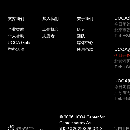
UCCA
支持我们
加入我们
关于我们
今日闭馆，
企业赞助
工作机会
历史
北京市朝
Tel: +8
个人赞助
志愿者
团队
UCCA Gala
媒体中心
举办活动
使用条款
UCCA
今日开
北戴河
Tel: +
UCCA
今日闭馆，
江苏省
Tel: +
© 2026 UCCA Center for
Contemporary Art
京ICP备2021032810号-3