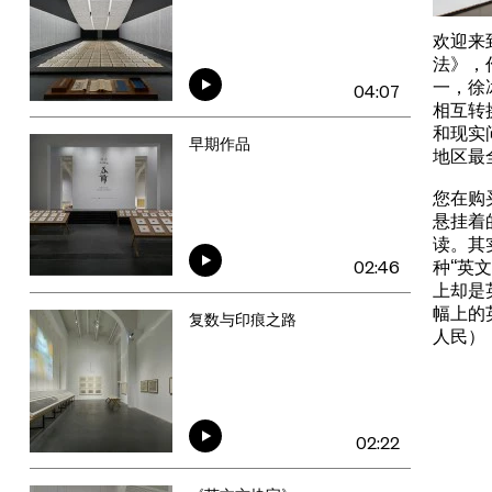
欢迎来
法》，
一，徐
04:07
相互转
和现实
早期作品
地区最
您在购
悬挂着
读。其
种“英
02:46
上却是
幅上的英文
复数与印痕之路
人民）
02:22