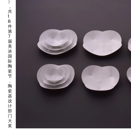
）
一幅跨地域的、富有活力且不断演变的当代陶艺图景。展览标题
，
“器之道”巧妙融合中国古典哲学与对当代艺术的思考：“器”不再仅
共
是物质的载体，而升华为艺术家创造力和技艺的具象化表达；与之
1
8
呼应的“道”则超越了其传统意义，演变为陶艺创作中的抽象原则和
件
方法论。
第
7
“器之道：日本岐阜县现代陶艺美术馆藏‘美浓国际陶瓷节’获奖作品
届
精选展”设为
“自然之籽”“几何之构”“冥想之园”
三个章节。展览首
美
章
“自然之籽”
以独特视角诠释了自然与艺术的共生之美。艺术家们
浓
国
以敏锐的洞察力，将瞬息万变的自然景象凝固为永恒的艺术瞬间，
际
让观众在细细品味中感受四季更迭、生命轮回的宏大主题。日本艺
陶
术家井户真伸的《花花》以优雅的花朵姿态展现植物生长的动态美
瓷
感与生命的律动；以昆虫为主题的飞蛾造型作品《无题》由加拿大
节
，
艺术家格蕾丝·尼克尔创作，呈现艺术家对微观生命的关注与赞美；
陶
比利时艺术家盖伊·范利姆普特的半透明碗《巨巢》中，图案交织产
瓷
生的变幻光影与自然界昼夜更替、季节变换的规律相呼应；芬兰艺
器
术家考蒂·图奥米宁-尼蒂莱的《明月盘》以简约的圆盘设计再现月
设
计
光的柔和与温婉，呈现一种超然物外的宁静之美；日本艺术家柳井
部
友一的《雪丘》犹如积雪覆盖后的丘陵景观，将冬日静谧转化为兼
门
具美感与实用功能的现代餐具；日本艺术家阿奴的《安魂曲》则用
大
棺材的造型直指自然界最基本的循环——生命与死亡。
奖