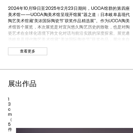
×
2024年10月19日至2025年2月23日期间，UCCA馆群的第四座
1
7
美术馆——UCCA陶美术馆呈现开馆展“器之道：日本岐阜县现代
.
陶艺美术馆藏‘美浓国际陶瓷节’获奖作品精选展”。作为UCCA陶美
5
术馆首个展览，本次展览是对宜兴悠久陶艺历史的致敬，也是对陶
c
瓷艺术在全球化语境下跨文化对话与前沿实践的深度探索。展览遴
m
（
选岐阜县现代陶艺美术馆藏“美浓国际陶瓷节”获奖作品，展出来自
5
全球17个国家65位艺术家的69件（组）作品，以面向全球创作者
件
查看更多
多元、兼容的文化态度出发，对国际视野下陶瓷艺术创作方法论的
）
共通性与多样性展开讨论。展览试图对陶瓷艺术的创作方法与构思
，
5
倾向提出以下三种观看视角：对自然形体与状态的手摹心追，从平
.
面到空间维度的几何化简，以及对历史图腾、城市文明与心灵觉知
5
的内省与表达。本次展览由UCCA馆长田霏宇和UCCA助理策展人
×
展出作品
张尧共同策划。
1
3
源于日本岐阜县美浓地区的美浓烧陶器，以其丰富多彩的釉色和独
×
1
特造型闻名于世。为在全球化浪潮中重新定义美浓烧的艺术价值，
3
岐阜县于1986年创办“美浓国际陶瓷节”，吸引了来自世界各地的陶
c
瓷艺术家和爱好者，成为一个激发创新、促进文化交流的国际平
m
台。历届陶瓷节获奖作品被收藏于岐阜县现代陶艺美术馆，成为当
（
5
代陶艺发展的重要见证。本次展览汇聚全球各地艺术家的获奖作
件
品，他们运用丰富多元的艺术语言诠释陶艺的蜕变与重生，呈现出