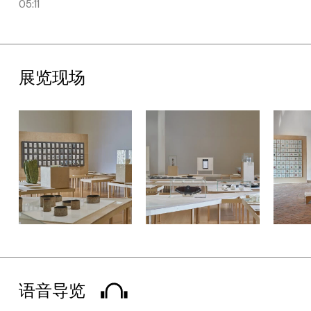
05:11
个充满想象力的城市愿景，邀请观众进入一个超现实的思考空间；
中国艺术家麻汇源的《瓷器系列》通过重构器皿的新图式，寻求和
表达自身真实的精神诉求。
此外，本次展览空间突破陶瓷展览传统的呈现形式，与隈研吾建筑
展览现场
都市设计事务所担纲设计的美术馆建筑相呼应，为传统媒介在当代
语境中的呈现提供新的可能。流线型的展台围绕立柱形成一个个半
开放的不规则多边形，错落有致的展台组合则打破了传统展览的单
一平面和线性呈现方式——为观众提供多维度的视觉体验，同时
营造了一种流动的视觉韵律。展览首次以艺术作品激活UCCA陶美
术馆建筑空间，每件作品都被赋予独特的展示场域，使之不再是孤
立的个体，而成为与美术馆空间对话的有机整体。本次展览空间由
UCCA展览部杨翛然策划设计。
赞助与支持
感谢尤伦斯艺术基金会理事会、UCCA国际委员会、UCCA青年赞
助人、首席战略合作伙伴阿那亚、首席艺读伙伴DIOR迪奥、首席
影像伙伴vivo，联合战略合作伙伴彭博，特约战略合作伙伴友邦保
语音导览
险、巴可、多乐士、真力、北京SKP和Stey长期以来的宝贵支