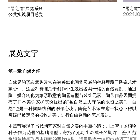
次使用陶土作为主要材料，建筑外立面则采用了手工烧制的陶板，
“器之道”展览系列
“器之道
呈现出自然渐变的窑变色彩，其色彩灵感源自宜兴著名的紫砂。
公共实践项目总览
2024.10
秉承UCCA的全球艺术视野，根植于宜兴独特的文化遗产和数千年
的制陶历史，UCCA陶美术馆的展览与相关活动不仅聚焦于广义理
解的当代陶艺创作，还提供了更广阔的文化语境，以促进中国陶艺
文化与世界的交流和对话。作为UCCA馆群的第四座美术馆，
UCCA陶美术馆于2024年10月对公众开放，同时也是宜兴市的首
展览文字
家当代艺术机构。
第一章
自然之籽
美浓烧与“美浓国际陶瓷节”
自然界的形态意趣常常在潜移默化间将灵感的种籽埋藏于陶瓷艺术
家心中。这些种籽随后于创作中生发出各具一格的自然灵韵，通过
美浓烧于7世纪古坟时代后期起源于日本岐阜县东浓地区，是一种
陶土媒介转化为象形取意的陶器造型与装饰元素。陶艺作品因而拥
不同于土器的硬质陶器。15世纪末战国时代至安土桃山时代，美浓
有了日本美学家柳宗悦提出的
“被自然之力守候的永恒之美”。“自
烧伴随着茶道、花道文化的兴盛发展至顶峰，先后演变出“黄濑
然”也是一种摒除功利的创作心境，陶瓷艺术家在这一状态下得以
户”、“濑户黑”、“志野”和“织部”等细分类型。江户时代，美浓烧逐
突破已被定义的器物之美，进行自由创新的艺术表达。
渐转向平民陶具的使用范畴，于明治时期开始自由生产与销售，出
口盛行并在海外博览会上深得赞誉。20世纪上半页，美浓烧先后
本章节展现了当代陶艺家对自然之美的手摹心追：川上智子以植物
迎来两次发展热潮，但于90年代后受到经济衰退和大批量生产陶
种子作为花器的基础造型，寄托了她对生命成长的期许；
盖伊
·
范
器的影响而逐渐陷入困境。为复兴这一传统陶艺，岐阜县从1986
利姆普特
撷取昆虫翅膀的网状结构，运用陶瓷土编织出精巧而轻薄