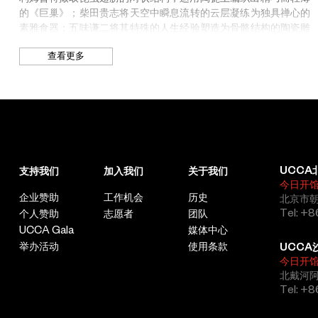
年开始举办“美浓国际陶瓷节”，每三年举办一次，邀请全球艺术家
的《巨巢》；
柴田贵志
将天空中瞬息流转的云层凝练为独具禅心的
参与陶瓷文化的国际交流。
素雅食器；
五味谦二
将其特殊的人生经验塑造为骨骼结构的陶瓷雕
塑；阿奴的《安魂曲》则通过形似棺材的陶瓷组盒暗示着生命与死
查看更多
亡之间的辩证关系。
岐阜县现代陶艺美术馆
岐阜县现代陶艺美术馆是位于岐阜县多治见市的公立博物馆，作为
第二章
几何之构
陶瓷公园MINO的主要场馆于2002年10月12日开馆。岐阜县现代陶
艺美术馆的收藏以近现代陶瓷为主，包括19世纪末以来国内外优秀
几何纹作为抽象形式的基本表征之一，从新石器时代最初朴拙的陶
艺术家的陶瓷作品、实用陶瓷和工业陶瓷。美术馆是“美浓国际陶
器装饰手法，逐渐蜕变为一种独特的形式语言，并成为独立的艺术
瓷节”的主办单位之一及主会场，同时也经常举办各种关于陶瓷的
风格，当代陶瓷艺术则进一步转向立体维度的减形与重构。陶瓷器
展览。岐阜县现代陶艺美术馆所在的陶瓷公园MINO由日本建筑设
UCCA
支持我们
加入我们
关于我们
始终兼具日常用具与艺术品的双重属性，既受到当代德国工业设计
计师矶崎新设计，所使用的建筑瓷砖均产自当地。陶瓷公园MINO
今日开
的极简思潮影响，又吸取了
20
世纪初“装饰艺术”运动所提倡的几何
企业赞助
工作机会
历史
是一个综合体，旨在通过研究与传播日本陶瓷文化促进陶瓷工业的
北京市朝
结构美学。
Tel: +8
发展。
个人赞助
志愿者
团队
UCCA Gala
媒体中心
本章节展现了当代陶艺如何在平面及三维空间中应用几何元素，并
将其从一种形式语言扩展至表达情绪和感知的创作方法：安格拉
举办活动
使用条款
·
UCCA
瓜利尼将几何纹融入绞胎技艺，营造简约克制的装饰线条；加布里
今日开
北戴河
埃勒·海因在同一器型上进行多种削减试验，创作出十二种形式变
Tel: +
奏；肯特·本森的茶壶融合了立体主义的空间拼贴与构成主义的机
械美学；小松诚、太田贡和川村秀树在几何造型与产品功能之间寻