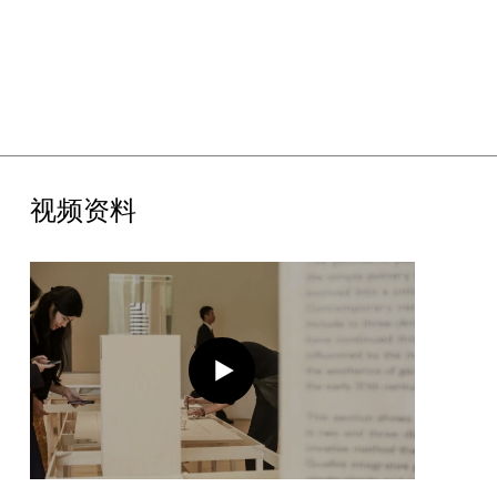
第二章
“几何之构”
阐释了陶瓷艺术在当代语境下的形式演变与升
华，深入探讨几何元素如何从传统装饰手法蜕变为一种独立的艺术
语言，展现了陶瓷创作在空间维度上的突破性探索——现代陶艺
家如何运用抽象几何形态，在平面与立体之间游刃有余，将简约美
学与复杂概念融会贯通。黑白相间的立体几何造型作品《瓷器》由
丹麦艺术家博迪尔·蒙兹创作，平衡了艺术表现与实用功能；日本艺
术家吉川周而的《陷入》利用方形、圆形等基本几何元素，构建了
层次丰富的立体结构；日本艺术家吉冈淳的《三角回路1992》宛
如迷宫，暗示了几何形态的循环与连接，以及现代设计对重复的探
视频资料
索；加拿大艺术家詹姆斯·肯普的《形态2》突破传统陶瓷造型的限
制，粘土在不规则的堆叠与交错中呈现流动和变化的视觉感。
第三章
“冥想之园”
则探究陶瓷在人类精神与情感寄托层面的深远意
义和独特表达。通过展现陶瓷在宗教仪式、文化传承和个人冥想中
的多元角色，揭示它作为人类文明的载体如何超越其实用功能，成
为连接物质与精神世界的桥梁。中国香港艺术家黄思达的《一百个
饭碗》中大量相似却又颜色各异的饭碗交错排列，象征着个体与群
体、统一与多样性之间的微妙平衡；日本艺术家新田广美的《钉子
的可供性，由情绪驱动》呈现视觉上的张力，整体布局代表人们情
绪的流动与固化；意大利艺术家塞尔焦·古廖利的《组合》中被重新
解构、扭曲的小提琴形态可被视为人类复杂情感的隐喻；意大利艺
术家罗马诺·马齐尼的《理想都市》通过抽象的几何形态，设想了一