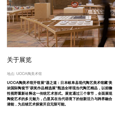
）
，
5
.
5
×
1
9
×
1
9
c
m
（
关于展览
2
件
）
地点: UCCA陶美术馆
，
小
UCCA陶美术馆开馆展“器之道：日本岐阜县现代陶艺美术馆藏‘美
5
.
浓国际陶瓷节’获奖作品精选展”甄选全球现当代陶艺精品，以前瞻
5
性视野重新诠释这一传统艺术形式。展览通过三个章节，全面展现
×
陶瓷艺术的多元魅力，凸显其在当代语境下的创新活力与跨界融合
1
潜能，为后续艺术探索开启无限可能。
7
.
5