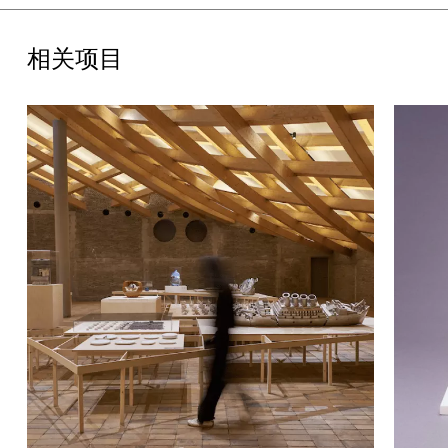
持，以及闻献DOCUMENTS对本次开幕的特别支持。
相关项目
展览期间公共活动
展览期间，UCCA精心策划了系列丰富精彩的公共活动，包括特邀
导览、对话与工作坊。展览开幕日，本次展览策展人将以特邀导览
的形式与观众共同走近作品，深入解读展览的内涵与魅力。我们特
别邀请来自日本岐阜县现代陶艺美术馆馆长与专家于2024年11月和
2025年2月来到宜兴，为UCCA陶美术馆的观众们带来一场以展
览为主题的对话和一场工作坊。此外，还有两场工作坊邀请观众亲
手体验陶瓷艺术创作。活动具体信息请以最新官方预告为准。欢迎
关注UCCA官方网站、微信公众号及其他社交网络平台。
UCCA陶美术馆
UCCA陶美术馆聚焦当代陶艺文化，致力于探索和展现“陶”这一媒
介在当代艺术表达中的多元潜能。坐落于享有“中国陶都”美誉的江
苏省宜兴市，地处重新焕发活力的丁蜀镇陶二厂文化街区的核心区
域，UCCA陶美术馆的总建筑面积达到2400平方米，并由隈研吾
建筑都市设计事务所设计。在场馆设计上，著名建筑大师隈研吾首