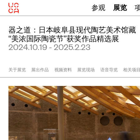
c
参观
展览
m
（
2
件
器之道：日本岐阜县现代陶艺美术馆藏
）
，
“美浓国际陶瓷节”获奖作品精选展
中
5
2024.10.19 - 2025.2.23
.
5
×
2
关于展览
展出作品
视频资料
展览现场
语音导览
相关项
3
.
5
×
2
3
.
5
c
m
（
2
件