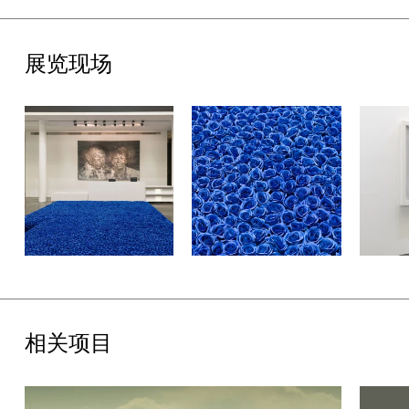
一次次集体活动。概言之，“政纯办：全民健身”是一次精神锻炼，
邀请观众全面了解这个具有独特构思和定位的艺术小组，以及他们
共同制造的多样化的集体创作。
展览现场
新媒体艺术制作伙伴为CP和网庭影音机构。新媒体艺术合作伙伴
为新时线媒体艺术中心。特别鸣谢MABSOCIETY和李昱绮为展览
制作提供支持。
关于艺术家
政纯办为政治纯形式办公室的简称，由洪浩、萧昱、宋冬、刘建
华、策展人和批评家冷林共同创立于2005年。他们通过集体创作
实践， 尝试去重构社会主义在特殊历史时期的可视性和影响力，并
将历史的政治意味转换为没有内容的、纯粹的形式——即“政治纯
形式”。
相关项目
2014年11月，政纯办在纽约皇后美术馆举办《政治纯形式》作品
展，同期在时代广场发起大型行为作品“做同一件好事”。重要展览
还包括：“杜尚 与/或/在 中国”（UCCA，北京，2013）、“我们是
政纯办”（沪申画廊，上海，2011）、“豆腐、功夫、Polit-Sheer-