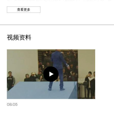
列的跨学科实践探讨“‘我们’在‘我’的世界中”这一母题；通过讨论、
查看更多
旅行、饮食、阅读和玩乐等集体行为，构成了诠释21世纪中国的政
治、文化和精神生活的基础形式。UCCA馆长田霏宇指出，“政纯
办的五位成员均出生于1960年代的中国——那是迷惘的一代，尚
且留存着‘社会主义好’的记忆，尽管只是童年记忆。基于此，他们
试图去重构社会主义特殊历史时期的视觉经验和情感模式，并将历
视频资料
史的政治意味转换为没有内容的、纯粹的形式（政治纯形式）。”
本展由田霏宇和助理策展人郭希共同策划。
“政纯办：全民健身”影射了一句曾号召、鼓励全体人民健身的中国
式口号，同名装置作品《全民健身》即来源于这句口号——利用
政府在全国范围内的公共广场和住宅小区安置的健身器材，作为现
成品雕塑供美术馆观众进行锻炼。《政先生》则是他们标志性的半
开玩笑式风格的典型之作，以那个逝去时代的政治审美为标准，将
五位小组成员的相貌组合成一个佩戴蓝色徽章的“领袖像”。
在UCCA大堂迎接观众的装置作品《政纯花坛》，令人联想起中国
国庆节的标志性装饰；展览还包括记录行为作品“做同一件好事”的
影像装置，内容是他们在广州发起的一次大规模集体清扫公交车的
活动；《宣言》（2005/2007/2008/2009/2014）以文本的形
08:05
式，为政纯办提出的一系列吊诡概念提供了可讨论的语境；《大事
记》（2005-2014）则以数量惊人的发票拼贴，记录了政纯办的