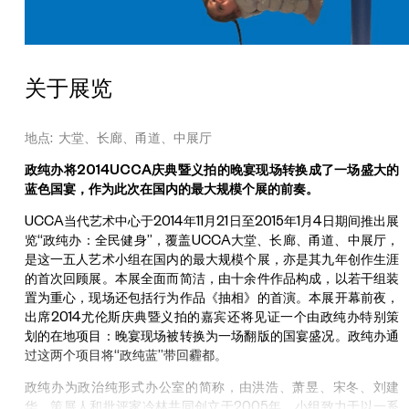
关于展览
地点: 大堂、长廊、甬道、中展厅
政纯办将2014UCCA庆典暨义拍的晚宴现场转换成了一场盛大的
蓝色国宴，作为此次在国内的最大规模个展的前奏。
UCCA当代艺术中心于2014年11月21日至2015年1月4日期间推出展
览“政纯办：全民健身”，覆盖UCCA大堂、长廊、甬道、中展厅，
是这一五人艺术小组在国内的最大规模个展，亦是其九年创作生涯
的首次回顾展。本展全面而简洁，由十余件作品构成，以若干组装
置为重心，现场还包括行为作品《抽相》的首演。本展开幕前夜，
出席2014尤伦斯庆典暨义拍的嘉宾还将见证一个由政纯办特别策
划的在地项目：晚宴现场被转换为一场翻版的国宴盛况。政纯办通
过这两个项目将“政纯蓝”带回霾都。
政纯办为政治纯形式办公室的简称，由洪浩、萧昱、宋冬、刘建
华、策展人和批评家冷林共同创立于2005年。小组致力于以一系