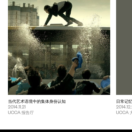
Form”（北京公社，北京，2009）以及“只有一面墙”
（Artspace，悉尼，2006）。《全民健身》作为重要部分被选
入2014纽约军械库艺术展“聚焦：中国”单元。
当代艺术语境中的集体身份认知
日常记
2014.11.21
2014.12
UCCA 报告厅
UCCA