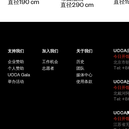
直径1
直径190 cm
直径290 cm
UCCA
支持我们
加入我们
关于我们
今日开
企业赞助
工作机会
历史
北京市朝
Tel: +8
个人赞助
志愿者
团队
UCCA Gala
媒体中心
举办活动
使用条款
UCCA
今日开
北戴河
Tel: +
UCCA
今日开
江苏省