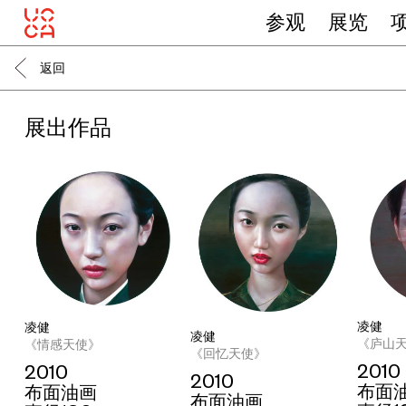
参观
展览
返回
展出作品
凌健
凌健
凌健
《庐山
《情感天使》
《回忆天使》
2010
2010
2010
布面
布面油画
布面油画