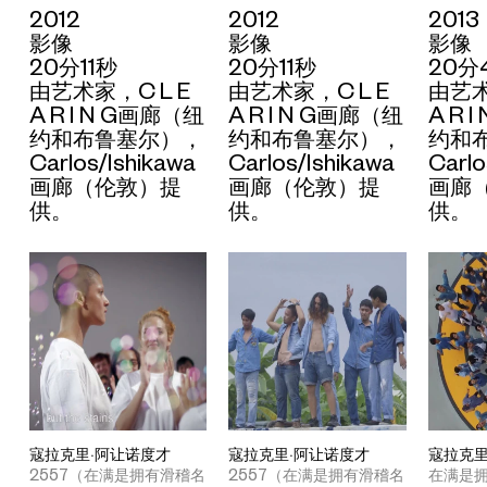
2012
2012
2013
影像
影像
影像
20分11秒
20分11秒
20分
由艺术家，C L E
由艺术家，C L E
由艺术
A R I N G画廊（纽
A R I N G画廊（纽
A R 
约和布鲁塞尔），
约和布鲁塞尔），
约和
Carlos/Ishikawa
Carlos/Ishikawa
Carlo
画廊（伦敦）提
画廊（伦敦）提
画廊
供。
供。
供。
寇拉克里·阿让诺度才
寇拉克里·阿让诺度才
寇拉克里
2557（在满是拥有滑稽名
2557（在满是拥有滑稽名
在满是