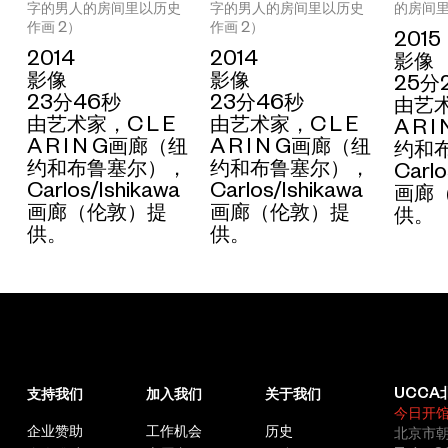
字的男人的房间里以历史
字的男人的房间里以历史
的房间里
作画 2）
作画 2）
2015
2014
2014
影像
影像
影像
25分
23分46秒
23分46秒
由艺术
由艺术家，C L E
由艺术家，C L E
A R 
A R I N G画廊（纽
A R I N G画廊（纽
约和
约和布鲁塞尔），
约和布鲁塞尔），
Carlo
Carlos/Ishikawa
Carlos/Ishikawa
画廊
画廊（伦敦）提
画廊（伦敦）提
供。
供。
供。
UCCA
支持我们
加入我们
关于我们
今日开
企业赞助
工作机会
历史
北京市朝