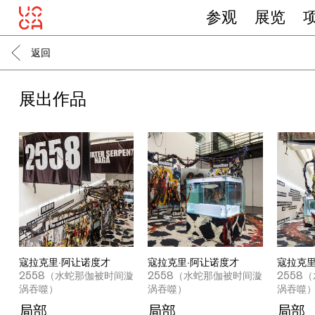
参观
展览
返回
展出作品
寇拉克里·阿让诺度才
寇拉克里·阿让诺度才
寇拉克里
2558（水蛇那伽被时间漩
2558（水蛇那伽被时间漩
2558
涡吞噬）
涡吞噬）
涡吞噬
局部
局部
局部