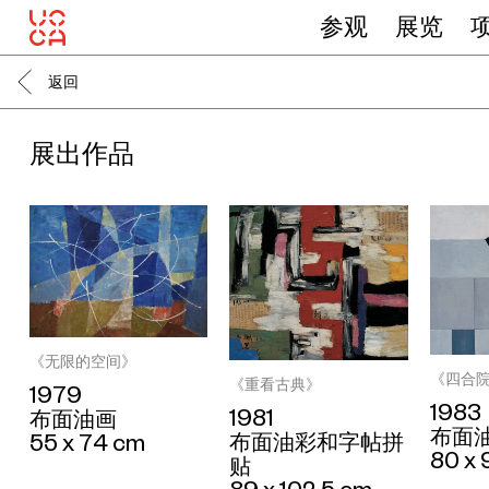
参观
展览
返回
展出作品
《无限的空间》
《四合院
《重看古典》
1979
1983
1981
布面油画
布面
布面油彩和字帖拼
55 x 74 cm
80 x 
贴