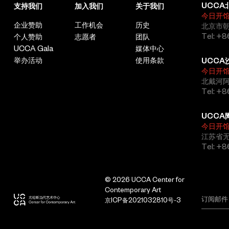
UCCA
支持我们
加入我们
关于我们
今日开
企业赞助
工作机会
历史
北京市朝
Tel: +8
个人赞助
志愿者
团队
UCCA Gala
媒体中心
举办活动
使用条款
UCCA
今日开
北戴河
Tel: +
UCCA
今日开
江苏省
Tel: +
© 2026 UCCA Center for
Contemporary Art
京ICP备2021032810号-3