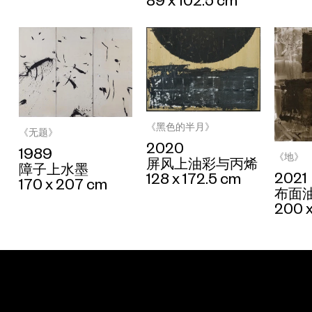
89 x 102.5 cm
《黑色的半月》
《无题》
2020
1989
《地》
屏风上油彩与丙烯
障子上水墨
2021
128 x 172.5 cm
170 x 207 cm
布面
200 