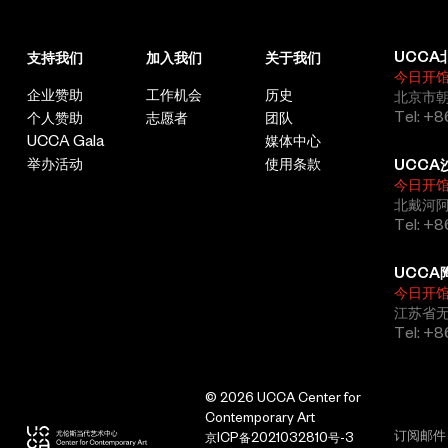
UCCA
支持我们
加入我们
关于我们
今日开
企业赞助
工作机会
历史
北京市朝
Tel: +8
个人赞助
志愿者
团队
UCCA Gala
媒体中心
举办活动
使用条款
UCCA
今日开
北戴河
Tel: +
UCCA
今日开
江苏省
Tel: +
© 2026 UCCA Center for
Contemporary Art
京ICP备2021032810号-3