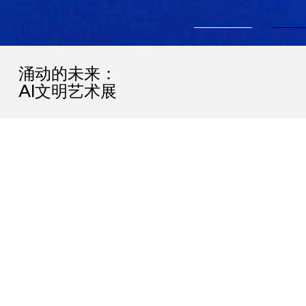
涌动的未来：
AI文明艺术展
全部
政府合作
品牌合作
地产合作
UCCA Lab作为UCCA尤伦斯当代艺术中心旗下探索艺术多元合作
能性的跨界平台，参与各地政府文化项目，与各领域杰出品牌和跨
化创作者携手呈现多元形态的艺术项目。UCCA Lab通过深入合作
不同的社区、城市、国家发声，将当代文化与艺术的魅力传递给更
泛人群的同时，持续探索城市在地性实践，不断拓展艺术项目边界。
任何与UCCA Lab品牌项目合作等相关咨询，请发送邮件到
lab@ucca.org.cn